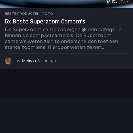
105
-1
BESTE PRODUCTEN
,
FOTO
5x Beste Superzoom Camera’s
De SuperZoom camera is eigenlijk een categorie
binnen de compactcamera’s. De Superzoom
camera’s weten zich te onderscheiden met een
sterke zoomlens. Hierdoor weten ze net...
by
Melissa
5 jaar ago
5
j
a
a
r
a
g
o