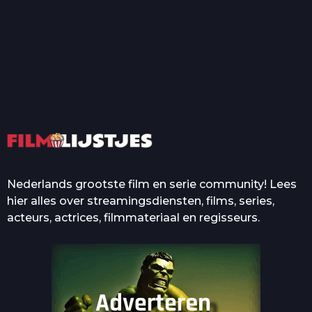
T
Top 50 Beroemde Film
Quotes Die Iedereen Uit...
De grootste en mooiste
casino’s in films
Nederlands grootste film en serie community! Lees
hier alles over streamingsdiensten, films, series,
acteurs, actrices, filmmateriaal en regisseurs.