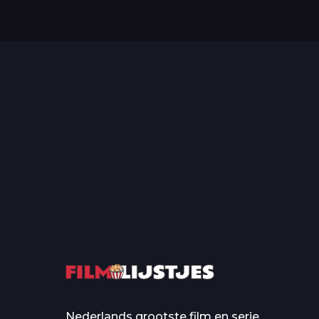
Top 50 Beroemde Film
Quotes Die Iedereen Uit...
De grootste en mo
casino’s in film
Nederlands grootste film en serie