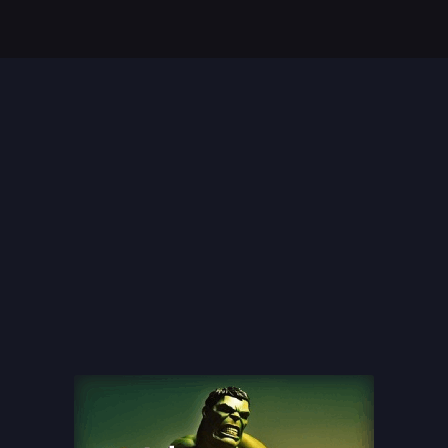
Top 35 Beste Disney
Films Allertijden
oiste
13 legendarische
s
naaktscenes in
Nederlandse films: Een
blik...