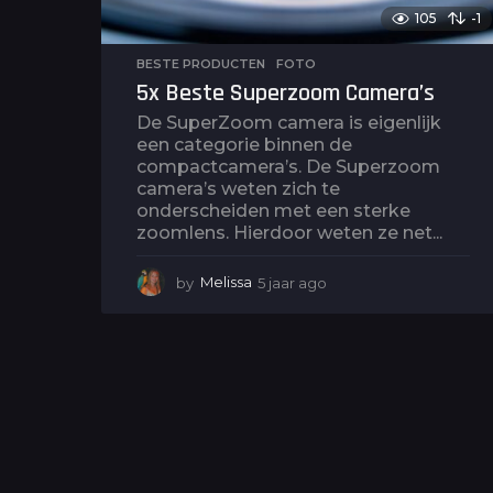
105
-1
BESTE PRODUCTEN
,
FOTO
5x Beste Superzoom Camera’s
De SuperZoom camera is eigenlijk
een categorie binnen de
compactcamera’s. De Superzoom
camera’s weten zich te
onderscheiden met een sterke
zoomlens. Hierdoor weten ze net...
by
Melissa
5 jaar ago
5
j
a
a
r
a
g
o