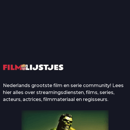
T
Top 50 Beroemde Film
Quotes Die Iedereen Uit...
De grootste en mooiste
casino’s in films
Nederlands grootste film en serie community! Lees
hier alles over streamingsdiensten, films, series,
acteurs, actrices, filmmateriaal en regisseurs.