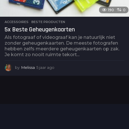
190
0
ACCESSOIRES
,
BESTE PRODUCTEN
5x Beste Geheugenkaarten
Als fotograaf of videograaf kan je natuurlijk niet
zonder geheugenkaarten. De meeste fotografen
hebben zelfs meerdere geheugenkaarten op zak.
Je komt zo nooit ruimte tekort...
by
Melissa
5 jaar ago
5
j
a
a
r
a
g
o