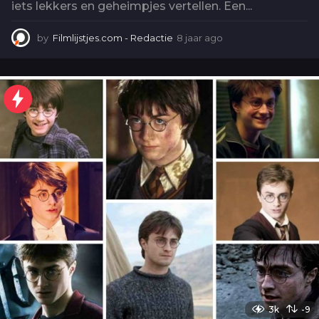
iets lekkers en geheimpjes vertellen. Een...
by
Filmlijstjes.com - Redactie
8 jaar ago
4
j
a
a
r
a
g
o
3k
-9