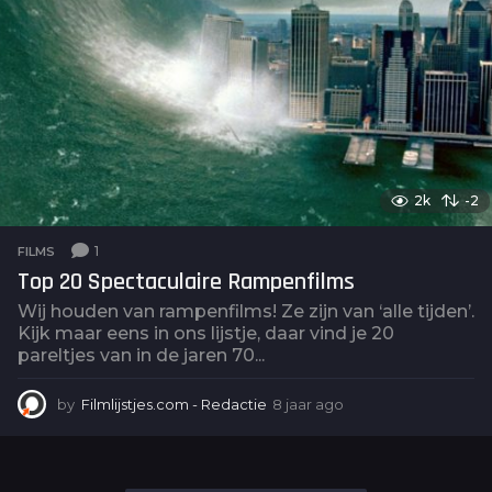
o
2k
-2
1
FILMS
Top 20 Spectaculaire Rampenfilms
Wij houden van rampenfilms! Ze zijn van ‘alle tijden’.
Kijk maar eens in ons lijstje, daar vind je 20
pareltjes van in de jaren 70...
by
Filmlijstjes.com - Redactie
8 jaar ago
6
j
a
a
r