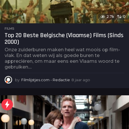
2.7k
0
FILMS
Top 20 Beste Belgische (Vlaamse) Films (Sinds
2000)
Onze zuiderburen maken heel wat moois op film-
vlak. En dat weten wij als goede buren te
appreciëren, om maar eens een Vlaams woord te
gebruiken....
by
Filmlijstjes.com - Redactie
8 jaar ago
6
j
a
a
r
a
g
o