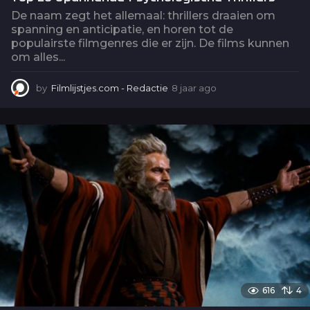
De naam zegt het allemaal: thrillers draaien om
spanning en anticipatie, en horen tot de
populairste filmgenres die er zijn. De films kunnen
om alles...
by
Filmlijstjes.com - Redactie
8 jaar ago
6
j
a
a
r
a
g
o
616
4