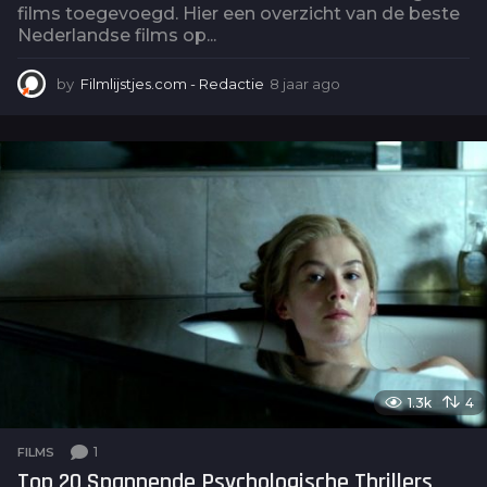
films toegevoegd. Hier een overzicht van de beste
Nederlandse films op...
by
Filmlijstjes.com - Redactie
8 jaar ago
4
j
a
a
r
a
g
o
1.3k
4
1
FILMS
Top 20 Spannende Psychologische Thrillers