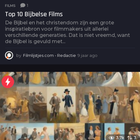
1
FILMS
Top 10 Bijbelse Films
De Bijbel en het christendom zijn een grote
inspiratiebron voor filmmakers uit allerlei
verschillende generaties. Dat is niet vreemd, want
de Bijbel is gevuld met...
by
Filmlijstjes.com - Redactie
9 jaar ago
6
j
a
a
r
a
g
o
3.7k
3