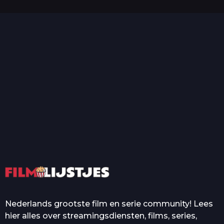
T
Top 50 Beroemde Film
Quotes Die Iedereen Uit...
De grootste en mooiste
casino’s in films
Nederlands grootste film en serie community! Lees
hier alles over streamingsdiensten, films, series,