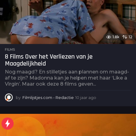
1.8k
12
FILMS
8 Films Over het Verliezen van je
Maagdelijkheid
Nog maagd? En stilletjes aan plannen om maagd-
af te zijn? Madonna kan je helpen met haar ‘Like a
Virgin’. Maar ook deze 8 films geven...
by
Filmlijstjes.com - Redactie
10 jaar ago
6
j
a
a
r
a
g