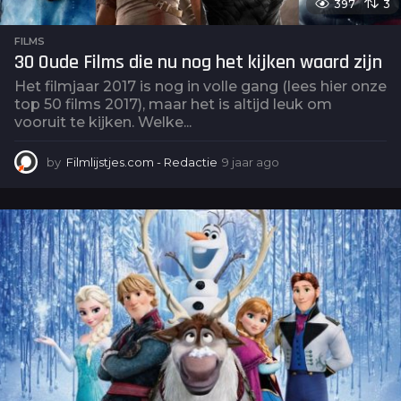
397
3
FILMS
30 Oude Films die nu nog het kijken waard zijn
Het filmjaar 2017 is nog in volle gang (lees hier onze
top 50 films 2017), maar het is altijd leuk om
vooruit te kijken. Welke...
by
Filmlijstjes.com - Redactie
9 jaar ago
6
j
a
a
r
a
g
o