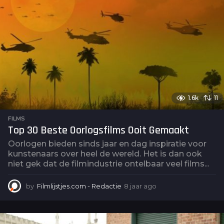
o
1.6k
11
FILMS
Top 30 Beste Oorlogsfilms Ooit Gemaakt
Oorlogen bieden sinds jaar en dag inspiratie voor
kunstenaars over heel de wereld. Het is dan ook
niet gek dat de filmindustrie ontelbaar veel films...
by
Filmlijstjes.com - Redactie
8 jaar ago
4
j
a
a