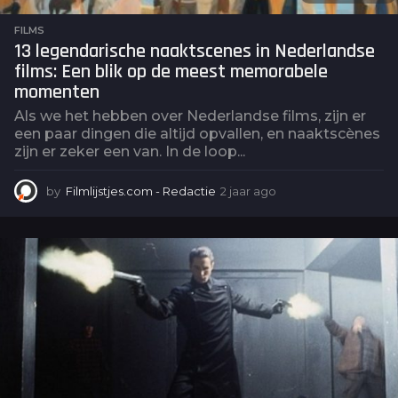
FILMS
13 legendarische naaktscenes in Nederlandse
films: Een blik op de meest memorabele
momenten
Als we het hebben over Nederlandse films, zijn er
een paar dingen die altijd opvallen, en naaktscènes
zijn er zeker een van. In de loop...
by
Filmlijstjes.com - Redactie
2 jaar ago
2
j
a
a
r
a
g
o