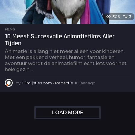
306
3
FILMS
10 Meest Succesvolle Animatiefilms Aller
Tijden
Animatie is allang niet meer alleen voor kinderen.
Met een pakkend verhaal, humor, fantasie en
avontuur wordt de animatiefilm echt iets voor het
hele gezin....
by
Filmlijstjes.com - Redactie
10 jaar ago
6
j
a
a
r
a
LOAD MORE
g
o