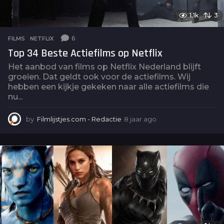
1.1k
3
6
FILMS
,
NETFLIX
Top 34 Beste Actiefilms op Netflix
Het aanbod van films op Netflix Nederland blijft
groeien. Dat geldt ook voor de actiefilms. Wij
hebben een kijkje gekeken naar alle actiefilms die
nu...
by
Filmlijstjes.com - Redactie
8 jaar ago
4
j
a
a
r
a
g
o