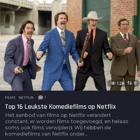
r
a
g
o
1.2k
11
1
FILMS
,
NETFLIX
Top 16 Leukste Komediefilms op Netflix
Het aanbod van films op Netflix verandert
constant, er worden films toegevoegd, en helaas
soms ook films verwijderd. Wij hebben de
komediefilms van Netflix onder...