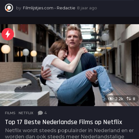
by
Filmlijstjes.com - Redactie
8 jaar ago
4
j
a
a
r
a
g
o
2.2k
8
4
FILMS
,
NETFLIX
Top 17 Beste Nederlandse Films op Netflix
Netflix wordt steeds populairder in Nederland en er
worden dan ook steeds meer Nederlandstalige