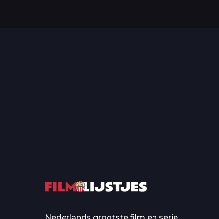
Top 50 Beroemde Film
Quotes Die Iedereen Uit...
De grootste en mo
casino’s in film
Nederlands grootste film en serie