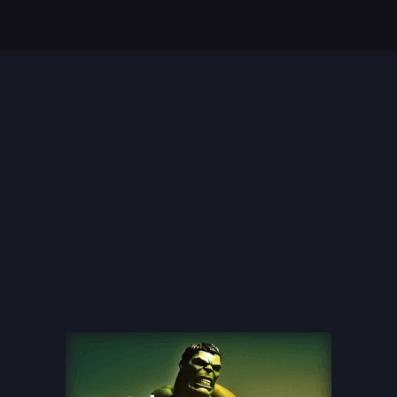
Top 35 Beste Disney
Films Allertijden
oiste
13 legendarische
s
naaktscenes in
Nederlandse films: Een
blik...