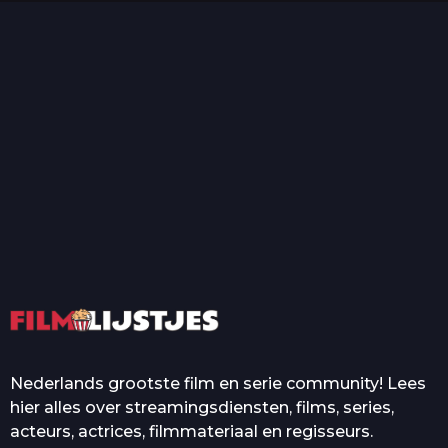
T
Top 50 Beroemde Film
Quotes Die Iedereen Uit...
De grootste en mooiste
casino’s in films
Nederlands grootste film en serie community! Lees
hier alles over streamingsdiensten, films, series,
acteurs, actrices, filmmateriaal en regisseurs.