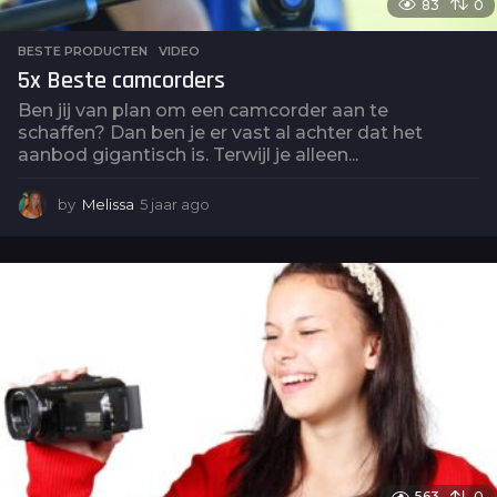
83
0
BESTE PRODUCTEN
,
VIDEO
5x Beste camcorders
Ben jij van plan om een camcorder aan te
schaffen? Dan ben je er vast al achter dat het
aanbod gigantisch is. Terwijl je alleen...
by
Melissa
5 jaar ago
5
j
a
a
r
a
g
o
563
0