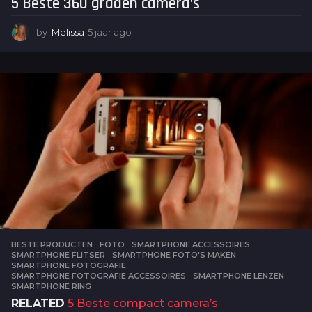
5 Beste 360 graden camera’s
by
Melissa
5 jaar ago
5
j
a
a
r
a
g
o
BESTE PRODUCTEN
,
FOTO
SMARTPHONE ACCESSOIRES
,
SMARTPHONE FLITSER
,
SMARTPHONE FOTO'S MAKEN
,
SMARTPHONE FOTOGRAFIE
,
SMARTPHONE FOTOGRAFIE ACCESSOIRES
,
SMARTPHONE LENZEN
,
SMARTPHONE RING
RELATED
5 Beste compact camera’s