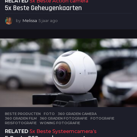
RELATED
5x Beste Action camera
5x Beste Geheugenkaarten
by
Melissa
5 jaar ago
5
j
a
a
r
a
g
o
BESTE PRODUCTEN
,
FOTO
360 GRADEN CAMERA
,
360 GRADEN FILM
,
360 GRADEN FOTOGRAFIE
,
FOTOGRAFIE
,
REISFOTOGRAFIE
,
WONING FOTOGRAFIE
RELATED
5x Beste Systeemcamera’s