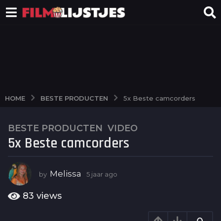
BESTE PRODUCTEN
HOME
5x Beste camcorders
BESTE PRODUCTEN
,
VIDEO
5
5x Beste camcorders
j
a
a
Melissa
by
5 jaar ago
5
r
j
a
a
83
views
g
a
o
r
a