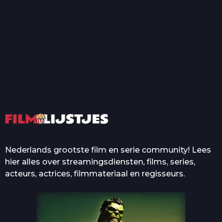
T
Top 50 Beroemde Film
Quotes Die Iedereen Uit...
De grootste en mooiste
casino’s in films
Nederlands grootste film en serie community! Lees
hier alles over streamingsdiensten, films, series,
acteurs, actrices, filmmateriaal en regisseurs.