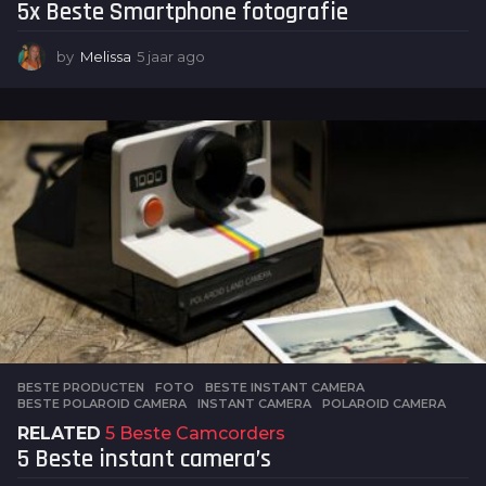
5x Beste Smartphone fotografie
by
Melissa
5 jaar ago
5
j
a
a
r
a
g
o
BESTE PRODUCTEN
,
FOTO
BESTE INSTANT CAMERA
,
BESTE POLAROID CAMERA
,
INSTANT CAMERA
,
POLAROID CAMERA
RELATED
5 Beste Camcorders
5 Beste instant camera’s