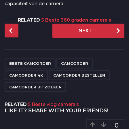
capaciteit van de camera.
RELATED
5 Beste 360 graden camera’s
P
NEXT
o
s
t
P
,
,
,
,
a
BESTE CAMCORDER
CAMCORDER
g
CAMCORDER 4K
CAMCORDER BESTELLEN
i
n
CAMCORDER UITZOEKEN
a
t
RELATED
5 Beste vlog camera’s
i
LIKE IT? SHARE WITH YOUR FRIENDS!
o
n
0