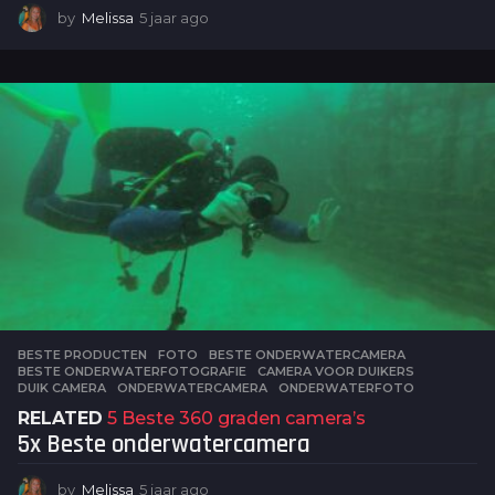
by
Melissa
5 jaar ago
5
j
a
a
r
a
g
o
BESTE PRODUCTEN
,
FOTO
BESTE ONDERWATERCAMERA
,
BESTE ONDERWATERFOTOGRAFIE
,
CAMERA VOOR DUIKERS
,
DUIK CAMERA
,
ONDERWATERCAMERA
,
ONDERWATERFOTO
RELATED
5 Beste 360 graden camera’s
5x Beste onderwatercamera
by
Melissa
5 jaar ago
5