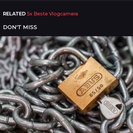
a
a
RELATED
5x Beste Vlogcamera
r
a
g
DON'T MISS
o