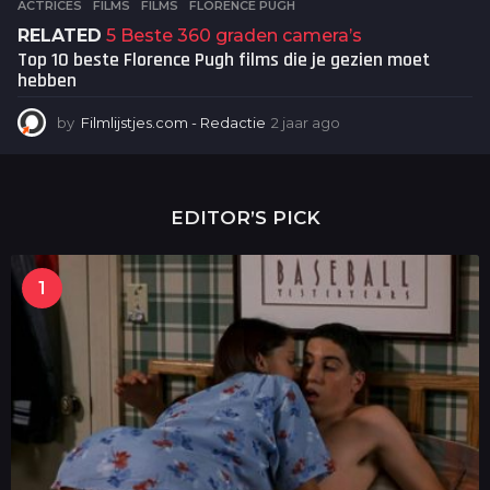
ACTRICES
,
FILMS
FILMS
,
FLORENCE PUGH
RELATED
5 Beste 360 graden camera’s
Top 10 beste Florence Pugh films die je gezien moet
hebben
by
Filmlijstjes.com - Redactie
2 jaar ago
2
j
a
a
r
EDITOR’S PICK
a
g
o
1