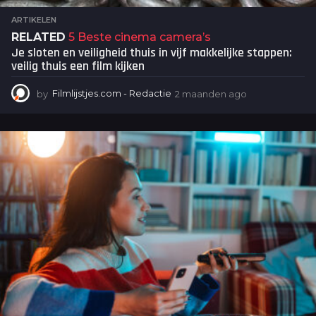
ARTIKELEN
RELATED
5 Beste cinema camera’s
Je sloten en veiligheid thuis in vijf makkelijke stappen:
veilig thuis een film kijken
by
Filmlijstjes.com - Redactie
2 maanden ago
2
m
a
a
n
d
e
n
a
g
o