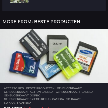
MORE FROM:
BESTE PRODUCTEN
ACCESSOIRES
,
BESTE PRODUCTEN
GEHEUGENKAART
,
GEHEUGENKAART ACTION CAMERA
,
GEHEUGENKAART CAMERA
,
GEHEUGENKAART GOPRO
,
GEHEUGENKAART SPIEGELREFLEX CAMERA
,
SD KAART
,
SD KAART CAMERA