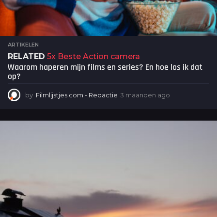
ARTIKELEN
RELATED
5x Beste Action camera
Waarom haperen mijn films en series? En hoe los ik dat
op?
by
Filmlijstjes.com - Redactie
3 maanden ago
3
m
a
a
n
d
e
n
a
g
o