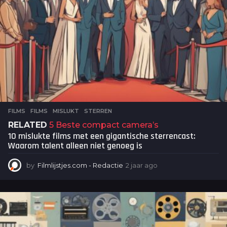
o
FILMS
FILMS
,
MISLUKT
,
STERREN
RELATED
5 Beste compact camera’s
10 mislukte films met een gigantische sterrencast:
Waarom talent alleen niet genoeg is
by
Filmlijstjes.com - Redactie
2 jaar ago
2
j
a
a
r
a
g