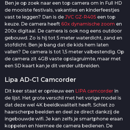
Ben je op zoek naar een top camera om in Full HD
de mooiste festivals, vakanties en kinderfeestjes
vast te leggen? Dan is de
JVC GZ-R405
een top
keuze. De camera heeft
60x dynamische zoom
en
200x digitaal. De camera is ook nog eens outdoor
gebouwd. Zo is hij tot 5 meter waterdicht, zand en
stofdicht. Ben je bang dat de kids hem laten
vallen? De camera is tot 1,5 meter valbestendig. Op
de camera zit 4GB vaste opslagruimte, maar met
een SD kaart kan je dit verder uitbreiden.
Lipa AD-C1 Camcorder
Dit keer staat er opnieuw een
LIPA camcorder
in
de lijst. Het grote verschil met het vorige model is
dat deze wel 4K beeldkwaliteit heeft. Schiet zo
haarscherpe beelden en deel ze direct dankzij de
ingebouwde wifi. Je kan zelfs je smartphone eraan
koppelen en hiermee de camera bedienen. De