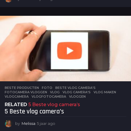
j
a
a
r
a
g
o
BESTE PRODUCTEN
,
FOTO
BESTE VLOG CAMERA'S
,
FOTOCAMERA VLOGGEN
,
VLOG
,
VLOG CAMERA'S
,
VLOG MAKEN
,
VLOGCAMERA
,
VLOGFOTOCAMERA
,
VLOGGEN
RELATED
5 Beste vlog camera’s
5 Beste vlog camera’s
by
Melissa
5 jaar ago
5
j