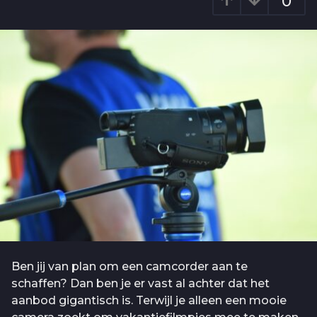
0
5
g
j
o
a
a
r
a
g
o
Ben jij van plan om een camcorder aan te
schaffen? Dan ben je er vast al achter dat het
aanbod gigantisch is. Terwijl je alleen een mooie