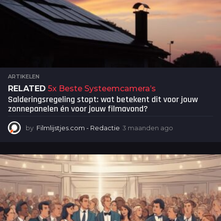
ARTIKELEN
RELATED
5x Beste Systeemcamera’s
Salderingsregeling stopt: wat betekent dit voor jouw
zonnepanelen én voor jouw filmavond?
by
Filmlijstjes.com - Redactie
3 maanden ago
3
m
a
a
n
d
e
n
a
g