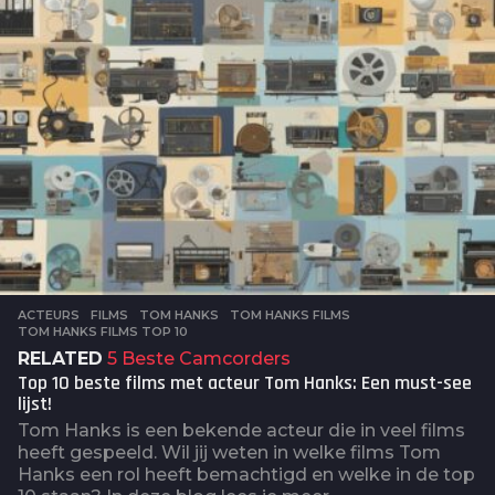
o
ACTEURS
,
FILMS
TOM HANKS
,
TOM HANKS FILMS
,
TOM HANKS FILMS TOP 10
RELATED
5 Beste Camcorders
Top 10 beste films met acteur Tom Hanks: Een must-see
lijst!
Tom Hanks is een bekende acteur die in veel films
heeft gespeeld. Wil jij weten in welke films Tom
Hanks een rol heeft bemachtigd en welke in de top