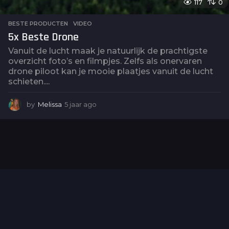
117
0
BESTE PRODUCTEN
,
VIDEO
5x Beste Drone
Vanuit de lucht maak je natuurlijk de prachtigste
overzicht foto’s en filmpjes. Zelfs als onervaren
drone piloot kan je mooie plaatjes vanuit de lucht
schieten....
by
Melissa
5 jaar ago
5
j
a
a
r
a
g
o