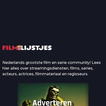
T
Top 50 Beroemde Film
Quotes Die Iedereen Uit...
De grootste en mooiste
casino’s in films
Nederlands grootste film en serie community! Lees
hier alles over streamingsdiensten, films, series,
acteurs, actrices, filmmateriaal en regisseurs.