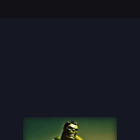
Top 35 Beste Disney
Films Allertijden
oiste
13 legendarische
s
naaktscenes in
Nederlandse films: Een
blik...