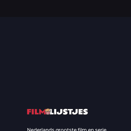
Top 50 Beroemde Film
Quotes Die Iedereen Uit...
De grootste en mo
casino’s in film
Nederlands grootste film en serie