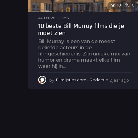
101
0
ACTEURS
,
FILMS
10 beste Bill Murray films die je
moet zien
Bill Murray is een van de meest
geliefde acteurs in de
filmgeschiedenis. Zijn unieke mix van
humor en drama maakt elke film
waar hij in...
by
Filmlijstjes.com - Redactie
2 jaar ago
2
j
a
a
r
a
g
o