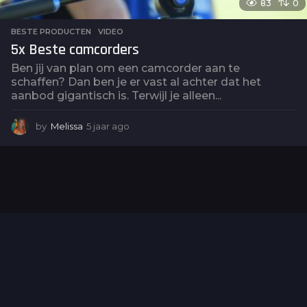
83
0
BESTE PRODUCTEN
,
VIDEO
5x Beste camcorders
Ben jij van plan om een camcorder aan te
schaffen? Dan ben je er vast al achter dat het
aanbod gigantisch is. Terwijl je alleen...
by
Melissa
5 jaar ago
5
j
a
a
r
a
g
o