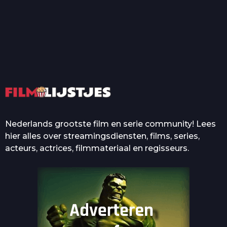
T
Top 50 Beroemde Film
Quotes Die Iedereen Uit...
De grootste en mooiste
casino’s in films
Nederlands grootste film en serie community! Lees
hier alles over streamingsdiensten, films, series,
acteurs, actrices, filmmateriaal en regisseurs.