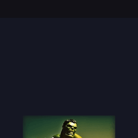
Top 35 Beste Disney
Films Allertijden
oiste
13 legendarische
s
naaktscenes in
Nederlandse films: Een
blik...