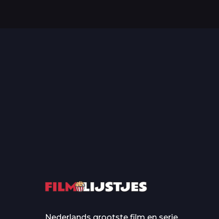
Top 50 Beroemde Film
Quotes Die Iedereen Uit...
De grootste en mo
casino’s in film
Nederlands grootste film en serie