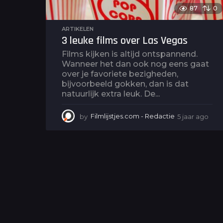
87
0
ARTIKELEN
3 leuke films over Las Vegas
Films kijken is altijd ontspannend.
Wanneer het dan ook nog eens gaat
over je favoriete bezigheden,
bijvoorbeeld gokken, dan is dat
natuurlijk extra leuk. De...
by
Filmlijstjes.com - Redactie
5 jaar ago
5
j
a
a
r
a
g
o