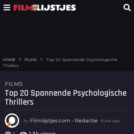
FILMS
HOME
Top 20 Spannende Psychologische
Thrillers
FILMS
8
Top 20 Spannende Psychologische
j
a
Thrillers
a
r
a
Filmlijstjes.com - Redactie
by
8 jaar ago
6
j
g
a