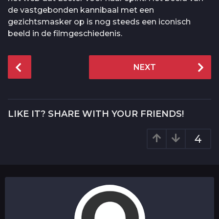
de vastgebonden kannibaal met een
gezichtsmasker op is nog steeds een iconisch
beeld in de filmgeschiedenis.
P
NEXT
o
s
t
P
LIKE IT? SHARE WITH YOUR FRIENDS!
a
g
4
i
n
a
t
i
o