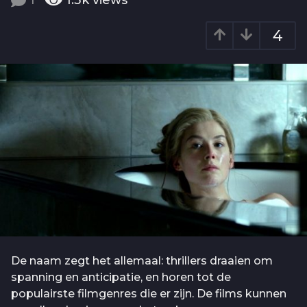
1
1.3k
views
o
a
6
r
4
j
a
g
a
o
a
r
a
g
o
De naam zegt het allemaal: thrillers draaien om
spanning en anticipatie, en horen tot de
populairste filmgenres die er zijn. De films kunnen