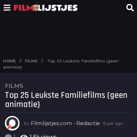
FILMS
HOME
Top 25 Leukste Familiefilms (geen
animatie)
FILMS
8
Top 25 Leukste Familiefilms (geen
j
a
animatie)
a
r
a
Filmlijstjes.com - Redactie
by
8 jaar ago
6
j
g
a