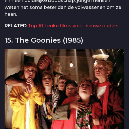
film een duidelijke boodschap: jonge mensen
weten het soms beter dan de volwassenen om ze
heen.
RELATED
Top 10 Leuke films voor nieuwe ouders
15. The Goonies (1985)