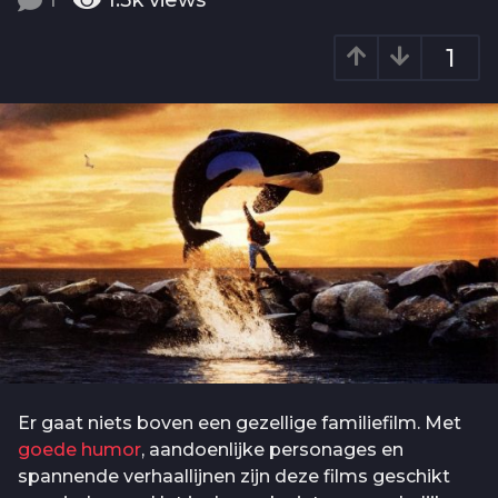
1
1.5k
views
o
a
6
r
1
j
a
g
a
o
a
r
a
g
o
Er gaat niets boven een gezellige familiefilm. Met
goede humor
, aandoenlijke personages en
spannende verhaallijnen zijn deze films geschikt