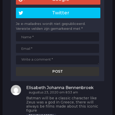
Twitter
Je e-mailadres wordt niet gepubliceerd.
Vereiste velden zijn gemarkeerd met
*
Elisabeth Johanna Bennenbroek
s
c
augustus 23, 2020 om 8:53 am
h
Batman will be a classic character like
r
Zeus was a god in Greece, there will
e
always be films made about this iconic
figure
e