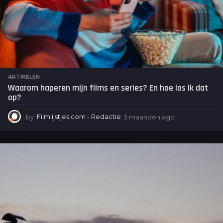
ARTIKELEN
Waarom haperen mijn films en series? En hoe los ik dat
op?
by
Filmlijstjes.com - Redactie
3 maanden ago
3
m
a
a
n
d
e
n
a
g
o