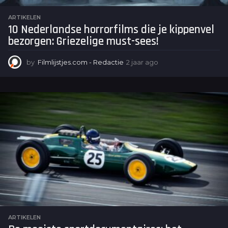
ARTIKELEN
10 Nederlandse horrorfilms die je kippenvel
bezorgen: Griezelige must-sees!
by
Filmlijstjes.com - Redactie
2 jaar ago
2
j
a
a
r
a
g
o
ARTIKELEN