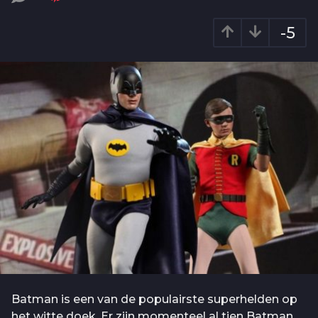
o
a
r
5
-5
a
j
g
a
o
a
r
a
g
o
Batman is een van de populairste superhelden op
het witte doek. Er zijn momenteel al tien Batman