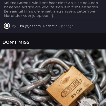
Selena Gomez: wie kent haar niet? Zo is ze ook een
bekende actrice die veel te zien is in films en series.
Een aantal films die je niet mag missen, zetten we
hieronder voor je op een rij.
by
Filmlijstjes.com - Redactie
2 jaar ago
2
j
a
a
DON'T MISS
r
a
g
o