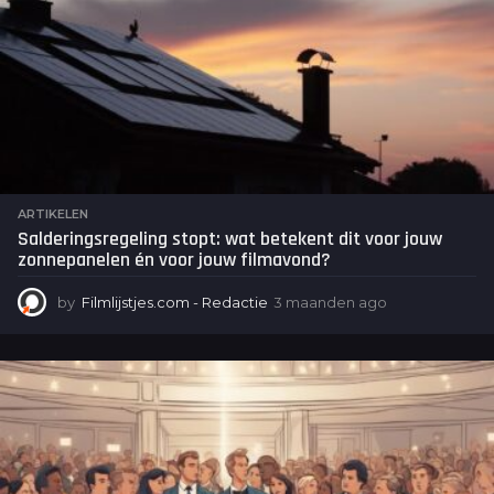
ARTIKELEN
Salderingsregeling stopt: wat betekent dit voor jouw
zonnepanelen én voor jouw filmavond?
by
Filmlijstjes.com - Redactie
3 maanden ago
3
m
a
a
n
d
e
n
a
g