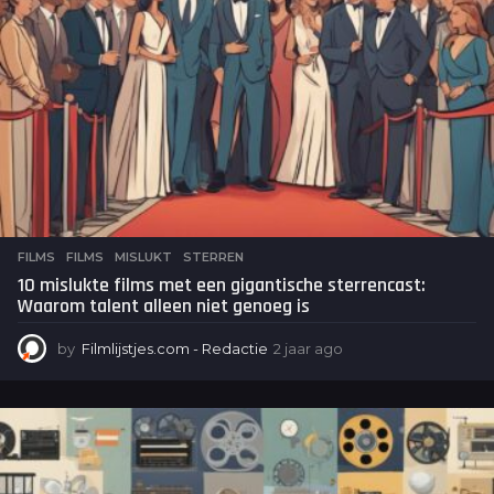
o
FILMS
FILMS
,
MISLUKT
,
STERREN
10 mislukte films met een gigantische sterrencast:
Waarom talent alleen niet genoeg is
by
Filmlijstjes.com - Redactie
2 jaar ago
2
j
a
a
r
a
g