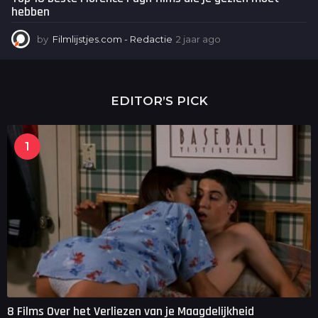
hebben
by
Filmlijstjes.com - Redactie
2 jaar ago
2
j
a
a
r
EDITOR’S PICK
a
g
o
1
8 Films Over het Verliezen van je Maagdelijkheid