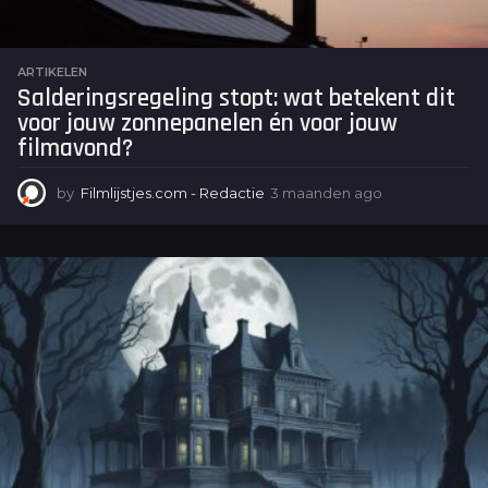
ARTIKELEN
Salderingsregeling stopt: wat betekent dit
voor jouw zonnepanelen én voor jouw
filmavond?
by
Filmlijstjes.com - Redactie
3 maanden ago
3
m
a
a
n
d
e
n
a
g
o