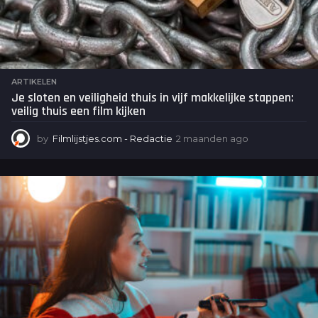
ARTIKELEN
Je sloten en veiligheid thuis in vijf makkelijke stappen:
veilig thuis een film kijken
by
Filmlijstjes.com - Redactie
2 maanden ago
2
m
a
a
n
d
e
n
a
g
o