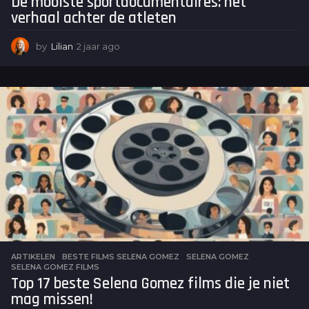
De mooiste sportdocumentaires: het
verhaal achter de atleten
by
Lilian
2 jaar ago
2
j
a
a
r
a
g
o
ARTIKELEN
BESTE FILMS SELENA GOMEZ
,
SELENA GOMEZ
,
SELENA GOMEZ FILMS
Top 17 beste Selena Gomez films die je niet
mag missen!