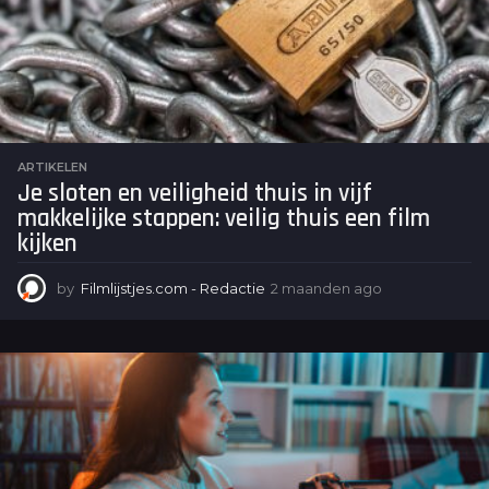
ARTIKELEN
Je sloten en veiligheid thuis in vijf
makkelijke stappen: veilig thuis een film
kijken
by
Filmlijstjes.com - Redactie
2 maanden ago
2
m
a
a
n
d
e
n
a
g