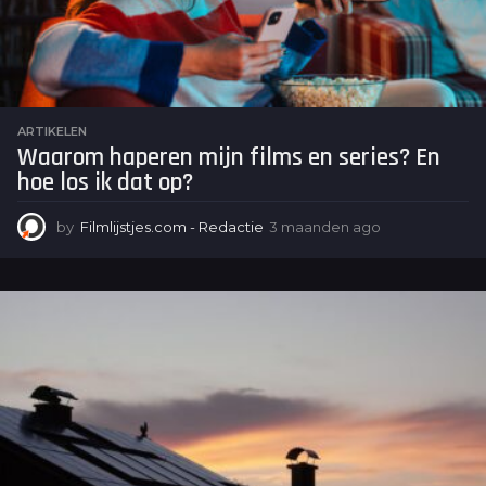
o
ARTIKELEN
Waarom haperen mijn films en series? En
hoe los ik dat op?
by
Filmlijstjes.com - Redactie
3 maanden ago
3
m
a
a
n
d
e
n
a
g
o