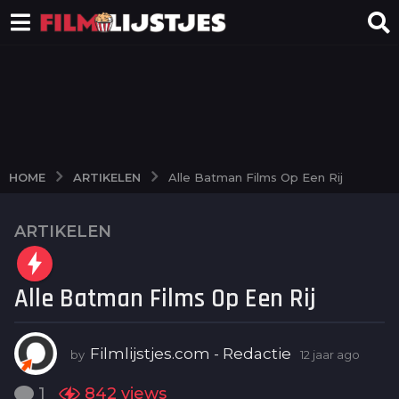
ARTIKELEN
HOME
Alle Batman Films Op Een Rij
ARTIKELEN
1
2
j
Alle Batman Films Op Een Rij
a
a
r
Filmlijstjes.com - Redactie
by
12 jaar ago
5
a
j
g
a
1
842
views