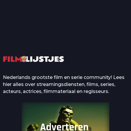
T
Top 50 Beroemde Film
Quotes Die Iedereen Uit...
De grootste en mooiste
casino’s in films
Nederlands grootste film en serie community! Lees
hier alles over streamingsdiensten, films, series,
acteurs, actrices, filmmateriaal en regisseurs.