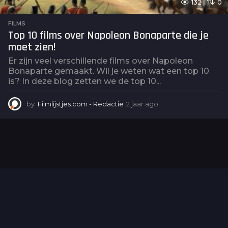
132
0
FILMS
Top 10 films over Napoleon Bonaparte die je
moet zien!
Er zijn veel verschillende films over Napoleon
Bonaparte gemaakt. Wil je weten wat een top 10
is? In deze blog zetten we de top 10...
by
Filmlijstjes.com - Redactie
2 jaar ago
2
j
a
a
r
a
g
o