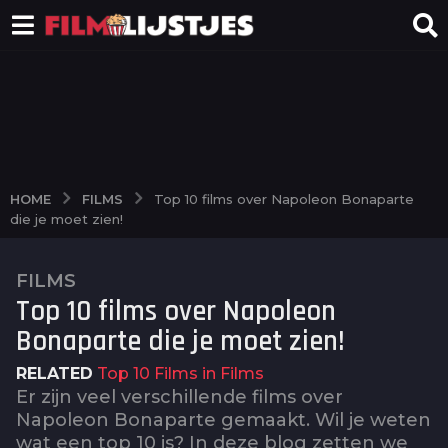
FILMS
HOME
Top 10 films over Napoleon Bonaparte
die je moet zien!
FILMS
2
Top 10 films over Napoleon
j
a
Bonaparte die je moet zien!
a
RELATED
Top 10 Films in Films
r
Er zijn veel verschillende films over
a
Napoleon Bonaparte gemaakt. Wil je weten
g
wat een top 10 is? In deze blog zetten we