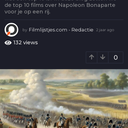
o
de top 10 films over Napoleon Bonaparte
2
voor je op een rij.
j
a
a
Filmlijstjes.com - Redactie
by
2 jaar ago
2
r
j
a
a
132
views
a
g
r
o
0
a
g
o