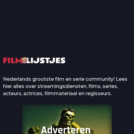
T
Top 50 Beroemde Film
Quotes Die Iedereen Uit...
De grootste en mooiste
casino’s in films
Nederlands grootste film en serie community! Lees
hier alles over streamingsdiensten, films, series,
acteurs, actrices, filmmateriaal en regisseurs.