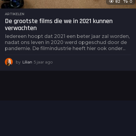
82
0
ARTIKELEN
De grootste films die we in 2021 kunnen
verwachten
Iedereen hoopt dat 2021 een beter jaar zal worden,
nadat ons leven in 2020 werd opgeschud door de
pandemie. De filmindustrie heeft hier ook onder...
by
Lilian
5 jaar ago
5
j
a
a
r
a
g
o