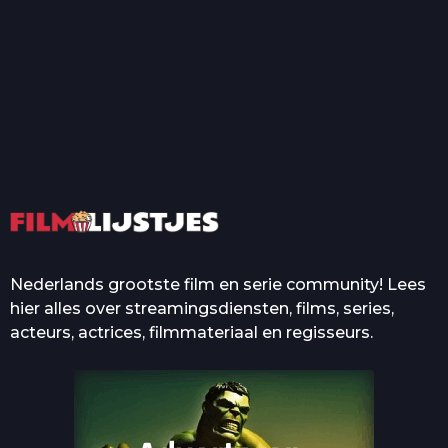
T
Top 50 Beroemde Film
Quotes Die Iedereen Uit...
De grootste en mooiste
casino’s in films
Nederlands grootste film en serie community! Lees
hier alles over streamingsdiensten, films, series,
acteurs, actrices, filmmateriaal en regisseurs.