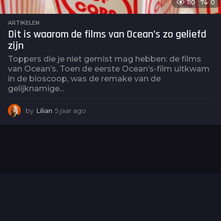
110
0
ARTIKELEN
Dit is waarom de films van Ocean’s zo geliefd
zijn
Toppers die je niet gemist mag hebben: de films
van Ocean’s. Toen de eerste Ocean’s-film uitkwam
in de bioscoop, was de remake van de
gelijknamige...
by
Lilian
5 jaar ago
5
j
a
a
r
a
g
o