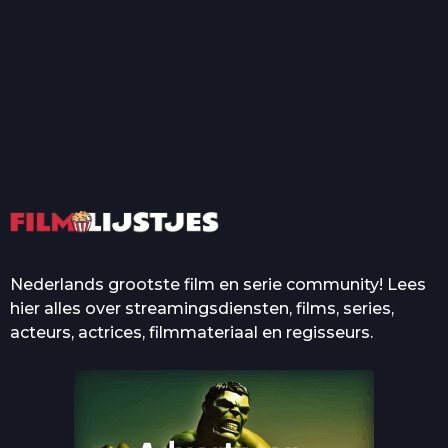
T
Top 50 Beroemde Film
Quotes Die Iedereen Uit...
De grootste en mooiste
casino’s in films
Nederlands grootste film en serie community! Lees
hier alles over streamingsdiensten, films, series,
acteurs, actrices, filmmateriaal en regisseurs.