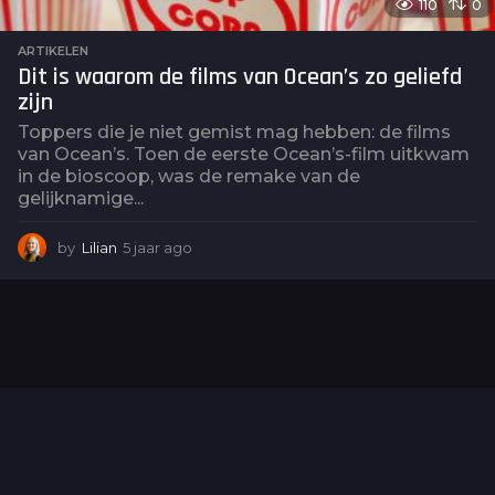
110
0
ARTIKELEN
Dit is waarom de films van Ocean’s zo geliefd
zijn
Toppers die je niet gemist mag hebben: de films
van Ocean’s. Toen de eerste Ocean’s-film uitkwam
in de bioscoop, was de remake van de
gelijknamige...
by
Lilian
5 jaar ago
5
j
a
a
r
a
g
o