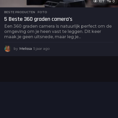
107
0
BESTE PRODUCTEN
,
FOTO
5 Beste 360 graden camera’s
Een 360 graden camera is natuurlijk perfect om de
omgeving om je heen vast te leggen. Dit keer
maak je geen uitsnede, maar leg je...
by
Melissa
5 jaar ago
5
j
a
a
r
a
g
o