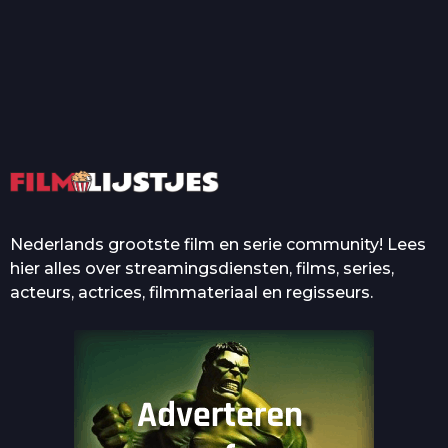
T
Top 50 Beroemde Film
Quotes Die Iedereen Uit...
De grootste en mooiste
casino’s in films
Nederlands grootste film en serie community! Lees
hier alles over streamingsdiensten, films, series,
acteurs, actrices, filmmateriaal en regisseurs.