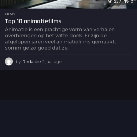
257
0
FILMS
Top 10 animatiefilms
Animatie is een prachtige vorm van verhalen
overbrengen op het witte doek. Er zijn de
afgelopen jaren veel animatiefilms gemaakt,
sommige zo goed dat ze...
by
Redactie
2 jaar ago
2
j
a
a
r
a
g
o