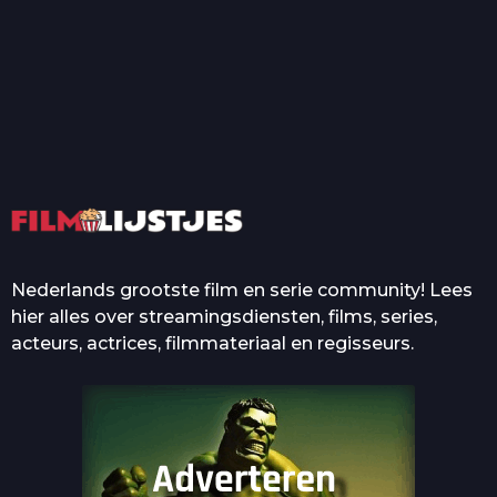
T
Top 50 Beroemde Film
Quotes Die Iedereen Uit...
De grootste en mooiste
casino’s in films
Nederlands grootste film en serie community! Lees
hier alles over streamingsdiensten, films, series,
acteurs, actrices, filmmateriaal en regisseurs.