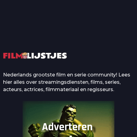
T
Top 50 Beroemde Film
Quotes Die Iedereen Uit...
De grootste en mooiste
casino’s in films
Nederlands grootste film en serie community! Lees
hier alles over streamingsdiensten, films, series,
acteurs, actrices, filmmateriaal en regisseurs.