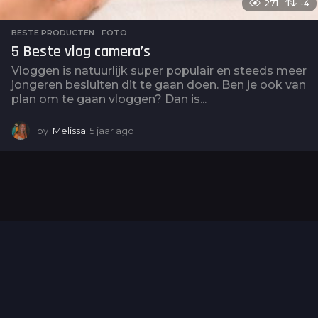
271
-4
BESTE PRODUCTEN
,
FOTO
5 Beste vlog camera’s
Vloggen is natuurlijk super populair en steeds meer
jongeren besluiten dit te gaan doen. Ben je ook van
plan om te gaan vloggen? Dan is...
by
Melissa
5 jaar ago
5
j
a
a
r
a
g
o