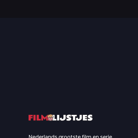
Top 50 Beroemde Film
Quotes Die Iedereen Uit...
De grootste en mo
casino’s in film
Nederlands grootste film en serie