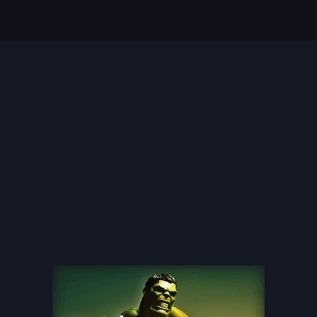
Top 35 Beste Disney
Films Allertijden
oiste
13 legendarische
s
naaktscenes in
Nederlandse films: Een
blik...