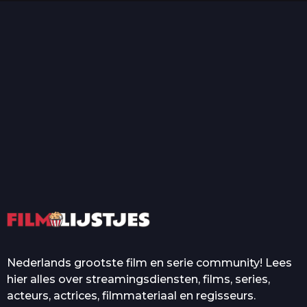
T
Top 50 Beroemde Film
Quotes Die Iedereen Uit...
De grootste en mooiste
casino’s in films
Nederlands grootste film en serie community! Lees
hier alles over streamingsdiensten, films, series,
acteurs, actrices, filmmateriaal en regisseurs.