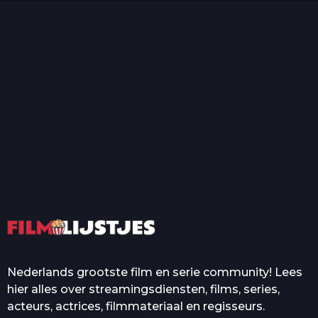
T
Top 50 Beroemde Film
Quotes Die Iedereen Uit...
De grootste en mooiste
casino’s in films
Nederlands grootste film en serie community! Lees
hier alles over streamingsdiensten, films, series,
acteurs, actrices, filmmateriaal en regisseurs.