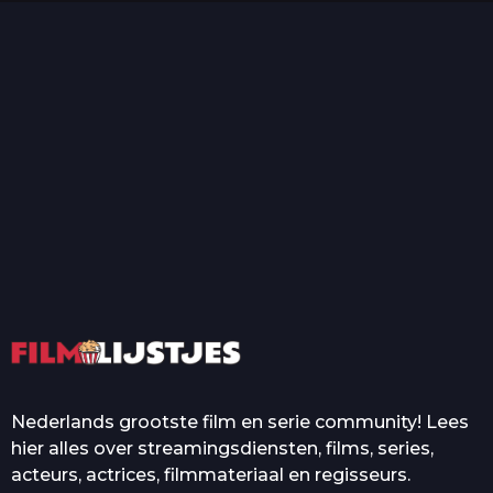
T
Top 50 Beroemde Film
Quotes Die Iedereen Uit...
De grootste en mooiste
casino’s in films
Nederlands grootste film en serie community! Lees
hier alles over streamingsdiensten, films, series,
acteurs, actrices, filmmateriaal en regisseurs.