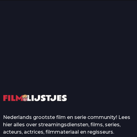
T
Top 50 Beroemde Film
Quotes Die Iedereen Uit...
De grootste en mooiste
casino’s in films
Nederlands grootste film en serie community! Lees
hier alles over streamingsdiensten, films, series,
acteurs, actrices, filmmateriaal en regisseurs.