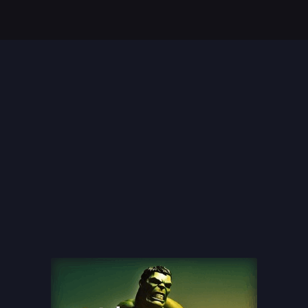
Top 35 Beste Disney
Films Allertijden
oiste
13 legendarische
s
naaktscenes in
Nederlandse films: Een
blik...