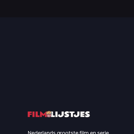
Top 50 Beroemde Film
Quotes Die Iedereen Uit...
De grootste en mo
casino’s in film
Nederlands grootste film en serie