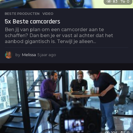
83
0
BESTE PRODUCTEN
,
VIDEO
5x Beste camcorders
Ben jij van plan om een camcorder aan te
schaffen? Dan ben je er vast al achter dat het
aanbod gigantisch is. Terwijl je alleen...
by
Melissa
5 jaar ago
5
j
a
a
r
a
g
o
104
0