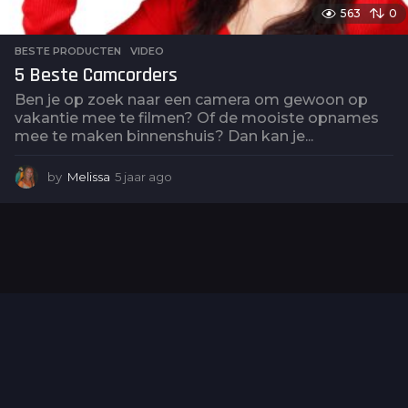
563
0
BESTE PRODUCTEN
,
VIDEO
5 Beste Camcorders
Ben je op zoek naar een camera om gewoon op
vakantie mee te filmen? Of de mooiste opnames
mee te maken binnenshuis? Dan kan je...
by
Melissa
5 jaar ago
5
j
a
a
r
a
g
o