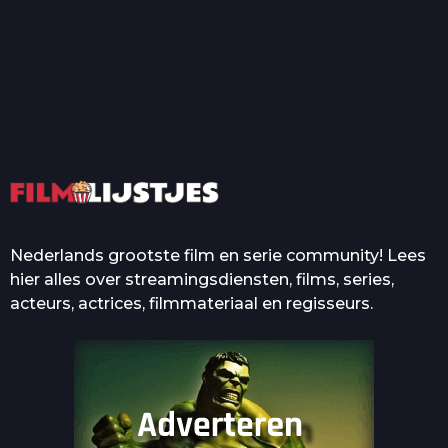
T
Top 50 Beroemde Film
Quotes Die Iedereen Uit...
De grootste en mooiste
casino’s in films
Nederlands grootste film en serie community! Lees
hier alles over streamingsdiensten, films, series,
acteurs, actrices, filmmateriaal en regisseurs.