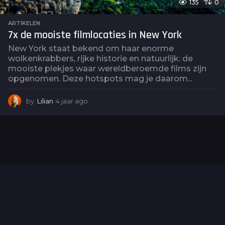
135
0
ARTIKELEN
7x de mooiste filmlocaties in New York
New York staat bekend om haar enorme
wolkenkrabbers, rijke historie en natuurlijk: de
mooiste plekjes waar wereldberoemde films zijn
opgenomen. Deze hotspots mag je daarom...
by
Lilian
4 jaar ago
4
j
a
a
r
a
g
o