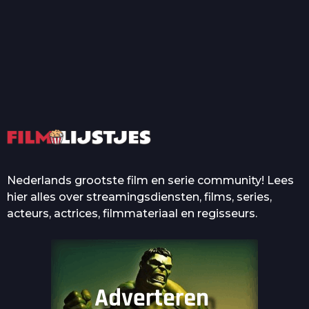
T
Top 50 Beroemde Film
Quotes Die Iedereen Uit...
De grootste en mooiste
casino’s in films
Nederlands grootste film en serie community! Lees
hier alles over streamingsdiensten, films, series,
acteurs, actrices, filmmateriaal en regisseurs.