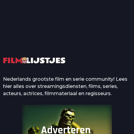
T
Top 50 Beroemde Film
Quotes Die Iedereen Uit...
De grootste en mooiste
casino’s in films
Nederlands grootste film en serie community! Lees
hier alles over streamingsdiensten, films, series,
acteurs, actrices, filmmateriaal en regisseurs.