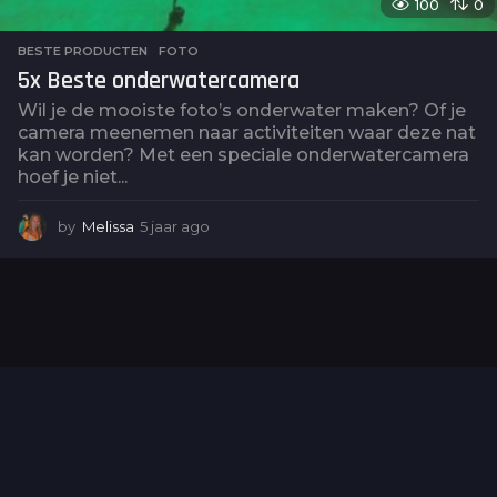
100
0
BESTE PRODUCTEN
,
FOTO
5x Beste onderwatercamera
Wil je de mooiste foto’s onderwater maken? Of je
camera meenemen naar activiteiten waar deze nat
kan worden? Met een speciale onderwatercamera
hoef je niet...
by
Melissa
5 jaar ago
5
j
a
a
r
a
g
o