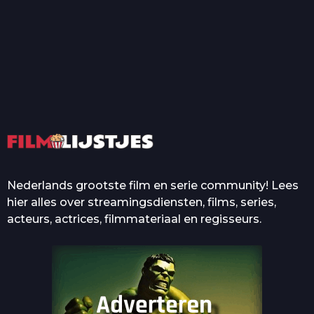
T
Top 50 Beroemde Film
Quotes Die Iedereen Uit...
De grootste en mooiste
casino’s in films
Nederlands grootste film en serie community! Lees
hier alles over streamingsdiensten, films, series,
acteurs, actrices, filmmateriaal en regisseurs.