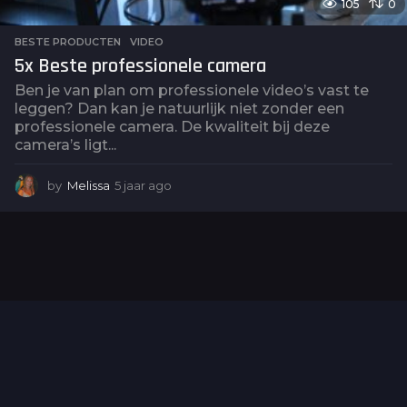
105
0
BESTE PRODUCTEN
,
VIDEO
5x Beste professionele camera
Ben je van plan om professionele video’s vast te
leggen? Dan kan je natuurlijk niet zonder een
professionele camera. De kwaliteit bij deze
camera’s ligt...
by
Melissa
5 jaar ago
5
j
a
a
r
a
g
o