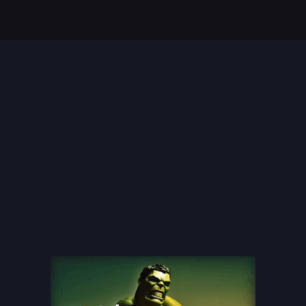
Top 35 Beste Disney
Films Allertijden
oiste
13 legendarische
s
naaktscenes in
Nederlandse films: Een
blik...