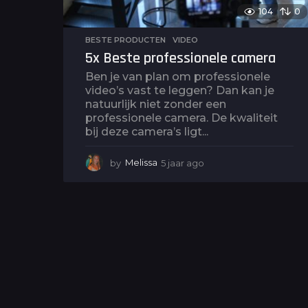
104
0
BESTE PRODUCTEN
,
VIDEO
5x Beste professionele camera
Ben je van plan om professionele
video’s vast te leggen? Dan kan je
natuurlijk niet zonder een
professionele camera. De kwaliteit
bij deze camera’s ligt...
by
Melissa
5 jaar ago
5
j
a
a
r
a
g
o