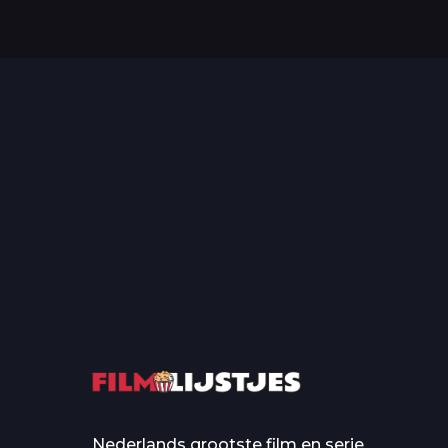
Top 50 Beroemde Film
Quotes Die Iedereen Uit...
De grootste en mo
casino’s in film
Nederlands grootste film en serie