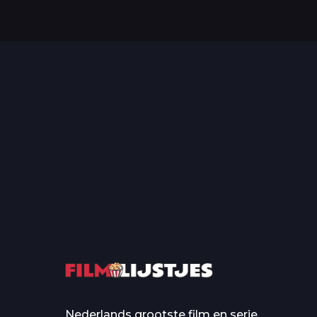
Top 50 Beroemde Film
Quotes Die Iedereen Uit...
De grootste en mo
casino’s in film
Nederlands grootste film en serie