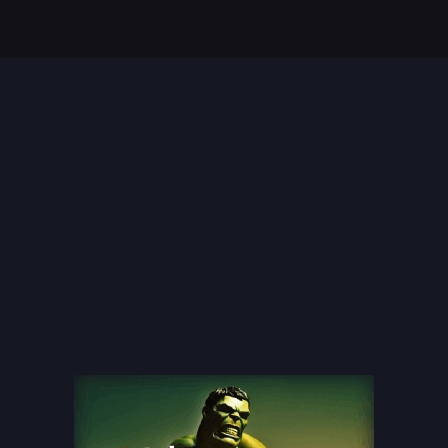
Top 35 Beste Disney
Films Allertijden
oiste
13 legendarische
s
naaktscenes in
Nederlandse films: Een
blik...