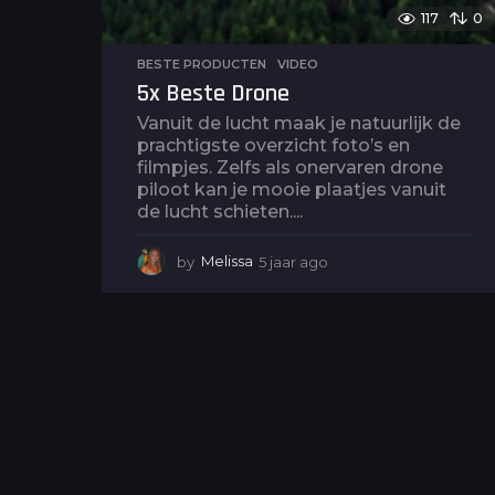
117
0
BESTE PRODUCTEN
,
VIDEO
5x Beste Drone
Vanuit de lucht maak je natuurlijk de
prachtigste overzicht foto’s en
filmpjes. Zelfs als onervaren drone
piloot kan je mooie plaatjes vanuit
de lucht schieten....
by
Melissa
5 jaar ago
5
j
a
a
r
a
g
o