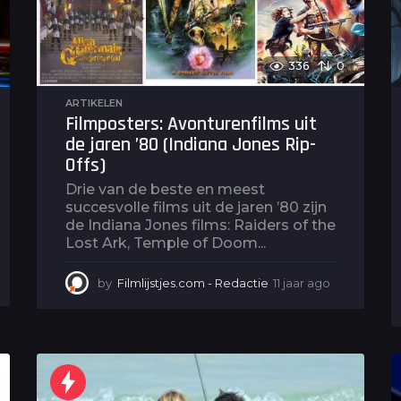
336
0
ARTIKELEN
Filmposters: Avonturenfilms uit
de jaren ’80 (Indiana Jones Rip-
Offs)
Drie van de beste en meest
succesvolle films uit de jaren ’80 zijn
de Indiana Jones films: Raiders of the
Lost Ark, Temple of Doom...
by
Filmlijstjes.com - Redactie
11 jaar ago
1
0
j
a
a
r
a