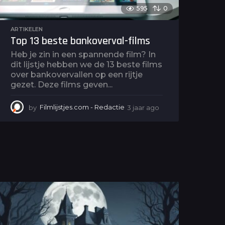
595
0
ARTIKELEN
Top 13 beste bankoverval-films
Heb je zin in een spannende film? In
dit lijstje hebben we de 13 beste films
over bankovervallen op een rijtje
gezet. Deze films geven...
by
Filmlijstjes.com - Redactie
3 jaar ago
3
j
a
a
r
a
g
o