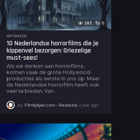
283
0
ARTIKELEN
10 Nederlandse horrorfilms die je
kippenvel bezorgen: Griezelige
must-sees!
Als we denken aan horrorfilms,
komen vaak de grote Hollywood-
producties als eerste in ons op. Maar
de Nederlandse horrorfilm heeft ook
veel te bieden. Van...
by
Filmlijstjes.com - Redactie
2 jaar ago
2
j
a
a
r
a