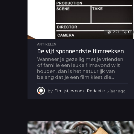
221
0
ARTIKELEN
De vijf spannendste filmreeksen
Wanneer je gezellig met je vrienden
of familie een leuke filmavond wilt
houden, dan is het natuurlijk van
belang dat je een film kiest die...
by
Filmlijstjes.com - Redactie
3 jaar ago
3
j
a
a
r
a
g
o