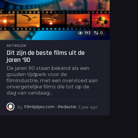
g
o
193
0
ARTIKELEN
Dit zijn de beste films uit de
jaren ‘90
De jaren 90 staan bekend als een
gouden tijdperk voor de
filmindustrie, met een overvloed aan
onvergetelijke films die tot op de
dag van vandaag...
by
Filmlijstjes.com - Redactie
3 jaar ago
3
j
a
a
r
a