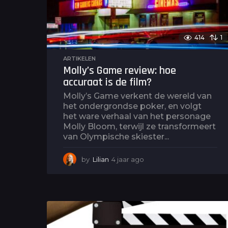
414
1
ARTIKELEN
Molly’s Game review: hoe
accuraat is de film?
Molly’s Game verkent de wereld van
het ondergrondse poker, en volgt
het ware verhaal van het personage
Molly Bloom, terwijl ze transformeert
van Olympische skiester...
by
Lilian
4 jaar ago
4
j
a
a
r
a
g
o