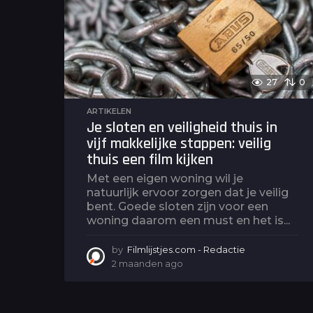
27
0
ARTIKELEN
Je sloten en veiligheid thuis in
vijf makkelijke stappen: veilig
thuis een film kijken
Met een eigen woning wil je
natuurlijk ervoor zorgen dat je veilig
bent. Goede sloten zijn voor een
woning daarom een must en het is...
by
Filmlijstjes.com - Redactie
2 maanden ago
2
m
a
a