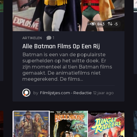
843
-5
1
ARTIKELEN
Alle Batman Films Op Een Rij
Batman is een van de populairste
superhelden op het witte doek. Er
zijn momenteel al tien Batman films
gemaakt. De animatiefilms niet
meegerekend. De films...
by
Filmlijstjes.com - Redactie
12 jaar ago
5
j
a
a
r
a
g
o