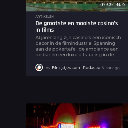
6.3k
0
ARTIKELEN
De grootste en mooiste casino’s
in films
Al jarenlang zijn casino’s een iconisch
decor in de filmindustrie. Spanning
aan de pokertafel, de ambiance aan
de bar en een luxe uitstraling in de...
by
Filmlijstjes.com - Redactie
5 jaar ago
5
j
a
a
r
a
g
o