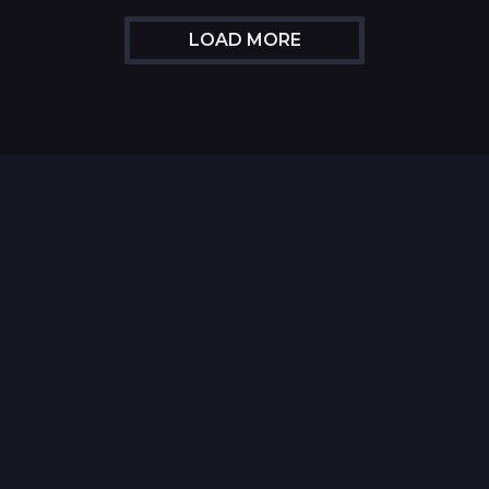
LOAD MORE
Top 35 Beste Disney
Films Allertijden
oiste
13 legendarische
s
naaktscenes in
Nederlandse films: Een
blik...