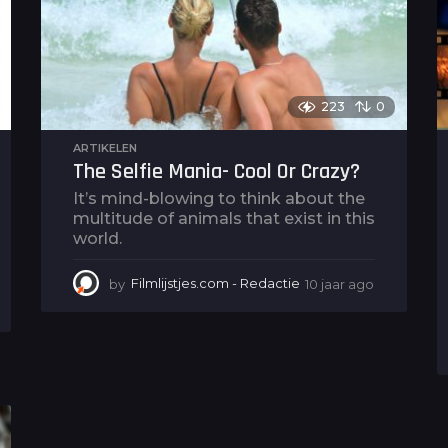
g
o
223
0
ARTIKELEN
The Selfie Mania- Cool Or Crazy?
It’s mind-blowing to think about the
multitude of animals that exist in this
world.
by
Filmlijstjes.com - Redactie
10 jaar ago
2
j
a
a
r
a
g
o