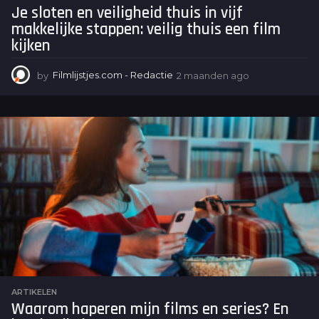
Je sloten en veiligheid thuis in vijf
makkelijke stappen: veilig thuis een film
kijken
by
Filmlijstjes.com - Redactie
2 maanden ago
2
m
a
a
n
d
e
n
a
g
o
ARTIKELEN
Waarom haperen mijn films en series? En