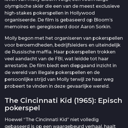
olympische skiër die een van de meest exclusieve
high-stakes pokerspellen in Hollywood
organiseerde. De film is gebaseerd op Bloom’s
memoires en geregisseerd door Aaron Sorkin.
Molly begon met het organiseren van pokerspellen
voor beroemdheden, bedrijfsleiders en uiteindelijk
de Russische maffia. Haar pokerspellen trokken
veel aandacht van de FBI, wat leidde tot haar
arrestatie. De film biedt een diepgaand inzicht in
de wereld van illegale pokerspellen en de
persoonlijke strijd van Molly terwijl ze haar weg
probeert te vinden in deze gevaarlijke wereld.
The Cincinnati Kid (1965): Episch
pokerspel
Hoewel “The Cincinnati Kid” niet volledig
gebaseerd is op een waargebeurd verhaal, haalt