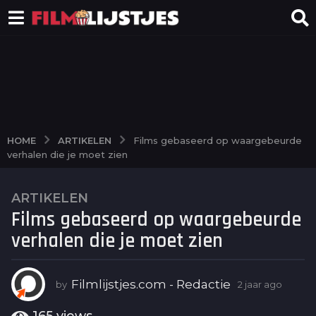
ARTIKELEN
HOME
Films gebaseerd op waargebeurde
verhalen die je moet zien
ARTIKELEN
2
Films gebaseerd op waargebeurde
j
a
verhalen die je moet zien
a
r
a
Filmlijstjes.com - Redactie
by
2 jaar ago
2
j
g
a