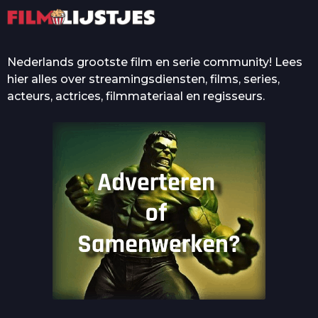
Nederlands grootste film en serie community! Lees
hier alles over streamingsdiensten, films, series,
acteurs, actrices, filmmateriaal en regisseurs.