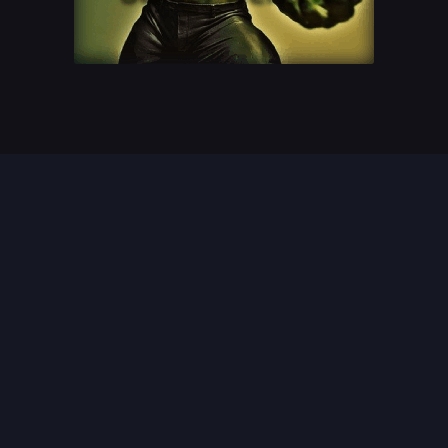
T
Top 50 Beroemde Film
Quotes Die Iedereen Uit...
De grootste en mooiste
casino’s in films