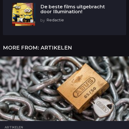
De beste films uitgebracht
door Illumination!
by
Redactie
MORE FROM:
ARTIKELEN
ARTIKELEN