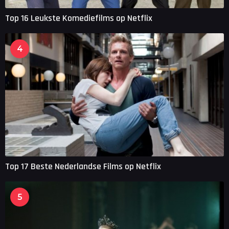
Top 16 Leukste Komediefilms op Netflix
4
Top 17 Beste Nederlandse Films op Netflix
5