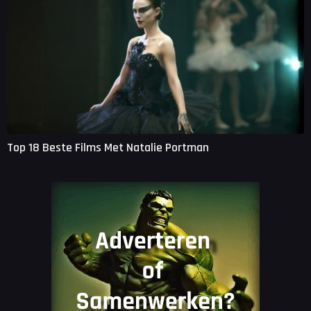
Top 18 Beste Films Met Natalie Portman