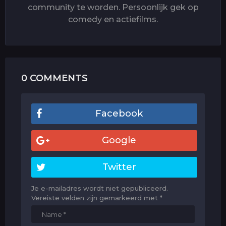
community te worden. Persoonlijk gek op
comedy en actiefilms.
0 COMMENTS
Facebook
Google
Twitter
Je e-mailadres wordt niet gepubliceerd.
Vereiste velden zijn gemarkeerd met
*