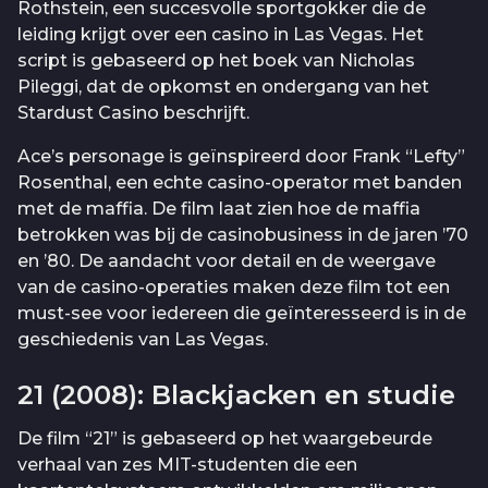
Rothstein, een succesvolle sportgokker die de
leiding krijgt over een casino in Las Vegas. Het
script is gebaseerd op het boek van Nicholas
Pileggi, dat de opkomst en ondergang van het
Stardust Casino beschrijft.
Ace’s personage is geïnspireerd door Frank “Lefty”
Rosenthal, een echte casino-operator met banden
met de maffia. De film laat zien hoe de maffia
betrokken was bij de casinobusiness in de jaren ’70
en ’80. De aandacht voor detail en de weergave
van de casino-operaties maken deze film tot een
must-see voor iedereen die geïnteresseerd is in de
geschiedenis van Las Vegas.
21 (2008): Blackjacken en studie
De film “21” is gebaseerd op het waargebeurde
verhaal van zes MIT-studenten die een