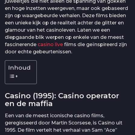
juweeltjes die niet alleen de spanning van gokken
en hoge inzetten weergeven, maar ook gebaseerd
zijn op waargebeurde verhalen. Deze films bieden
een unieke kijk op de realiteit achter de glitter en
glamour van het casinoleven. Laten we een
diepgaande blik werpen op enkele van de meest
fascinerende
casino live
films die geïnspireerd zijn
door echte gebeurtenissen.
Inhoud
Casino (1995): Casino operator
en de maffia
Een van de meest iconische casino films,
geregisseerd door Martin Scorsese, is Casino uit
1995. De film vertelt het verhaal van Sam “Ace”