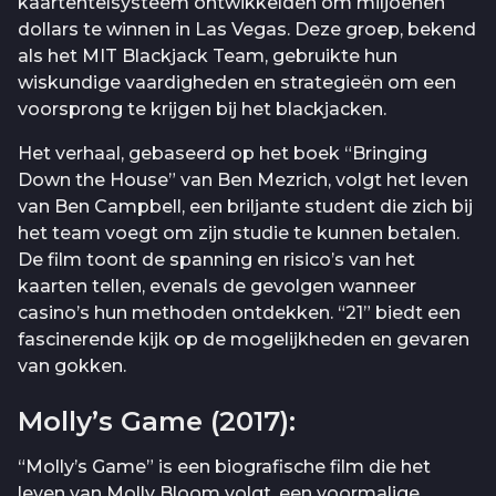
kaartentelsysteem ontwikkelden om miljoenen
dollars te winnen in Las Vegas. Deze groep, bekend
als het MIT Blackjack Team, gebruikte hun
wiskundige vaardigheden en strategieën om een
voorsprong te krijgen bij het blackjacken.
Het verhaal, gebaseerd op het boek “Bringing
Down the House” van Ben Mezrich, volgt het leven
van Ben Campbell, een briljante student die zich bij
het team voegt om zijn studie te kunnen betalen.
De film toont de spanning en risico’s van het
kaarten tellen, evenals de gevolgen wanneer
casino’s hun methoden ontdekken. “21” biedt een
fascinerende kijk op de mogelijkheden en gevaren
van gokken.
Molly’s Game (2017):
“Molly’s Game” is een biografische film die het
leven van Molly Bloom volgt, een voormalige