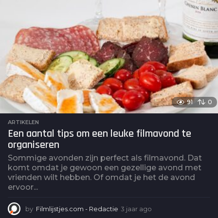
a
r
a
g
o
91
0
ARTIKELEN
Een aantal tips om een leuke filmavond te
organiseren
Sommige avonden zijn perfect als filmavond. Dat
komt omdat je gewoon een gezellige avond met
vrienden wilt hebben. Of omdat je het de avond
ervoor...
by
Filmlijstjes.com - Redactie
3 jaar ago
3