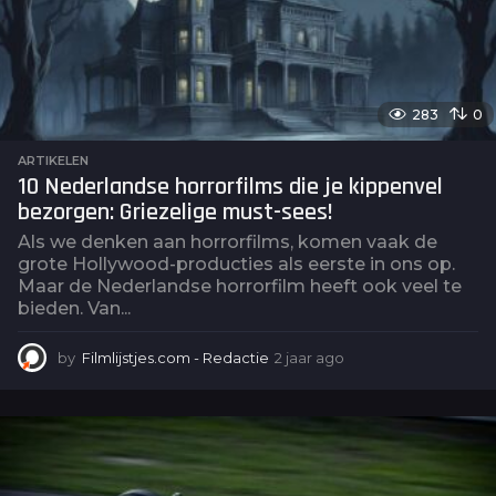
g
o
283
0
ARTIKELEN
10 Nederlandse horrorfilms die je kippenvel
bezorgen: Griezelige must-sees!
Als we denken aan horrorfilms, komen vaak de
grote Hollywood-producties als eerste in ons op.
Maar de Nederlandse horrorfilm heeft ook veel te
bieden. Van...
by
Filmlijstjes.com - Redactie
2 jaar ago
2
j
a
a
r
a
g