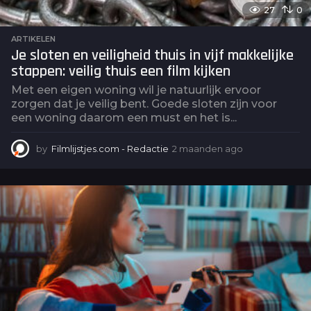
27
0
ARTIKELEN
Je sloten en veiligheid thuis in vijf makkelijke
stappen: veilig thuis een film kijken
Met een eigen woning wil je natuurlijk ervoor
zorgen dat je veilig bent. Goede sloten zijn voor
een woning daarom een must en het is...
by
Filmlijstjes.com - Redactie
2 maanden ago
2
m
a
a
n
d
e
n
a
g
o