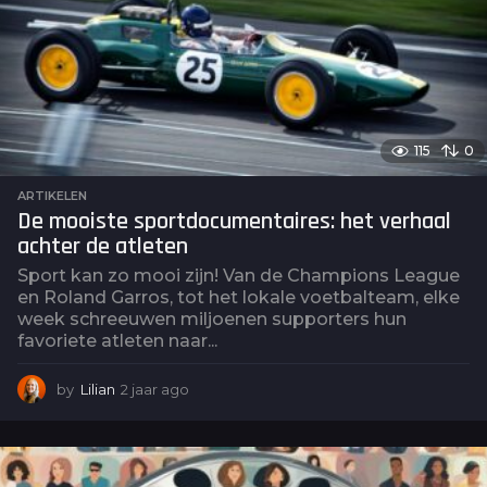
o
115
0
ARTIKELEN
De mooiste sportdocumentaires: het verhaal
achter de atleten
Sport kan zo mooi zijn! Van de Champions League
en Roland Garros, tot het lokale voetbalteam, elke
week schreeuwen miljoenen supporters hun
favoriete atleten naar...
by
Lilian
2 jaar ago
2
j
a
a
r