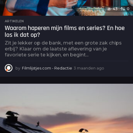
43
0
ARTIKELEN
Waarom haperen mijn films en series? En hoe
los ik dat op?
Zit je lekker op de bank, met een grote zak chips
erbij? Klaar om de laatste aflevering van je
favoriete serie te kijken, en begint...
by
Filmlijstjes.com - Redactie
3 maanden ago
3
m
a
a
n
d
e
n
a
g
o