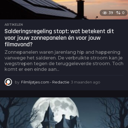
39
0
ARTIKELEN
Salderingsregeling stopt: wat betekent dit
voor jouw zonnepanelen én voor jouw
filmavond?
Zonnepanelen waren jarenlang hip and happening
vanwege het salderen. De verbruikte stroom kan je
wegstrepen tegen de teruggeleverde stroom. Toch
komt er een einde aan...
by
Filmlijstjes.com - Redactie
3 maanden ago
3
m
a
a
n
d
e
n
a