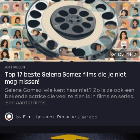
a
g
o
135
0
ARTIKELEN
Top 17 beste Selena Gomez films die je niet
mag missen!
Selena Gomez: wie kent haar niet? Zo is ze ook een
bekende actrice die veel te zien is in films en series.
Een aantal films...
by
Filmlijstjes.com - Redactie
2 jaar ago
2
j
a
a