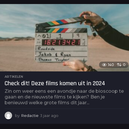
a
r
a
g
o
140
0
ARTIKELEN
Check dit! Deze films komen uit in 2024
Zin om weer eens een avondje naar de bioscoop te
gaan en de nieuwste films te kijken? Ben je
benieuwd welke grote films dit jaar...
by
Redactie
3 jaar ago
3
j
a