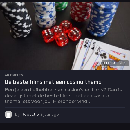
a
r
a
g
o
98
0
ARTIKELEN
De beste films met een casino thema
Ben je een liefhebber van casino’s en films? Dan is
deze lijst met de beste films met een casino
thema iets voor jou! Hieronder vind...
by
Redactie
3 jaar ago
3
j
a