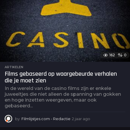
r
a
g
o
162
0
ARTIKELEN
Films gebaseerd op waargebeurde verhalen
die je moet zien
In de wereld van de casino films zijn er enkele
juweeltjes die niet alleen de spanning van gokken
en hoge inzetten weergeven, maar ook
gebaseerd...
by
Filmlijstjes.com - Redactie
2 jaar ago
2
j
a