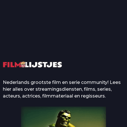
T
Top 50 Beroemde Film
Quotes Die Iedereen Uit...
De grootste en mooiste
casino’s in films
Nederlands grootste film en serie community! Lees
hier alles over streamingsdiensten, films, series,
acteurs, actrices, filmmateriaal en regisseurs.