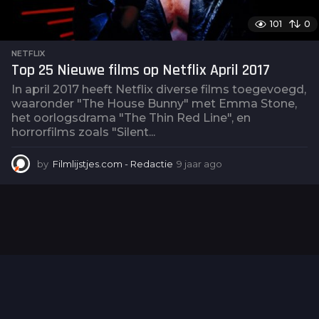
101
0
NETFLIX
Top 25 Nieuwe films op Netflix April 2017
In april 2017 heeft Netflix diverse films toegevoegd,
waaronder "The House Bunny" met Emma Stone,
het oorlogsdrama "The Thin Red Line", en
horrorfilms zoals "Silent...
by
Filmlijstjes.com - Redactie
9 jaar ago
2
j
a
a
r
a
g
o