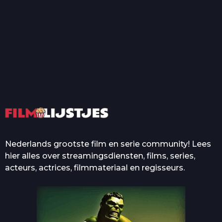
T
Top 50 Beroemde Film
Quotes Die Iedereen Uit...
De grootste en mooiste
casino’s in films
Nederlands grootste film en serie community! Lees
hier alles over streamingsdiensten, films, series,
acteurs, actrices, filmmateriaal en regisseurs.