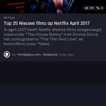
101
0
NETFLIX
Top 25 Nieuwe films op Netflix April 2017
In april 2017 heeft Netflix diverse films toegevoegd,
waaronder "The House Bunny" met Emma Stone,
het oorlogsdrama "The Thin Red Line", en
horrorfilms zoals "Silent...
by
Filmlijstjes.com - Redactie
9 jaar ago
2
j
a
a
r
a
g
o