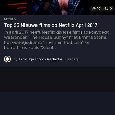
101
0
NETFLIX
Top 25 Nieuwe films op Netflix April 2017
In april 2017 heeft Netflix diverse films toegevoegd,
waaronder "The House Bunny" met Emma Stone,
het oorlogsdrama "The Thin Red Line", en
horrorfilms zoals "Silent...
by
Filmlijstjes.com - Redactie
9 jaar ago
2
j
a
a
r
a
g
o