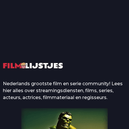
T
Top 50 Beroemde Film
Quotes Die Iedereen Uit...
De grootste en mooiste
casino’s in films
Nederlands grootste film en serie community! Lees
hier alles over streamingsdiensten, films, series,
acteurs, actrices, filmmateriaal en regisseurs.