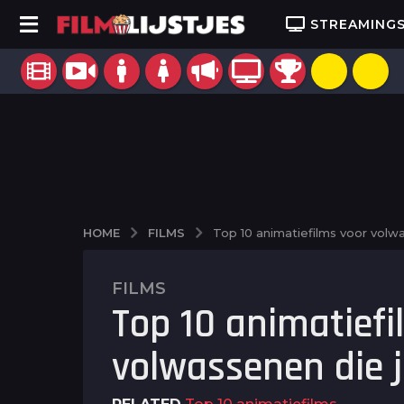
STREAMING
FILMS
HOME
Top 10 animatiefilms voor volw
FILMS
2
Top 10 animatiefi
j
a
volwassenen die 
a
r
a