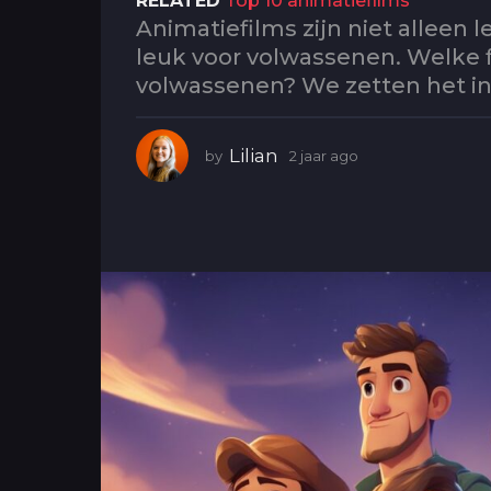
RELATED
Top 10 animatiefilms
g
Animatiefilms zijn niet alleen 
o
leuk voor volwassenen. Welke fi
2
volwassenen? We zetten het in 
j
a
a
Lilian
by
2 jaar ago
2
r
j
a
a
a
g
r
o
a
g
o