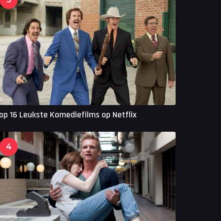
op 16 Leukste Komediefilms op Netflix
4