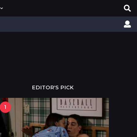
EDITOR’S PICK
1