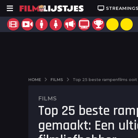
STREAMING
FILMS
HOME
Top 25 beste rampenfilms ooit 
FILMS
2
Top 25 beste ram
j
a
gemaakt: Een ulti
a
r
a