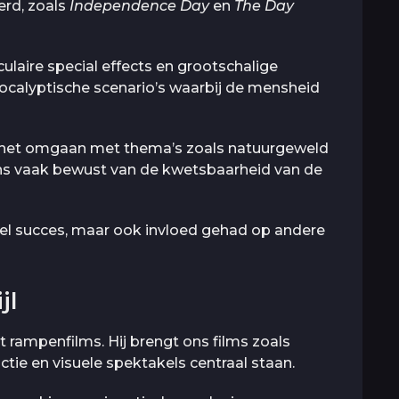
erd, zoals
Independence Day
en
The Day
laire special effects en grootschalige
apocalyptische scenario’s waarbij de mensheid
s het omgaan met thema’s zoals natuurgeweld
ons vaak bewust van de kwetsbaarheid van de
eel succes, maar ook invloed gehad op andere
jl
 rampenfilms. Hij brengt ons films zoals
actie en visuele spektakels centraal staan.