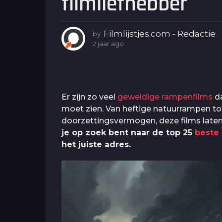
filmliefhebber
g
o
2
Filmlijstjes.com - Redactie
by
j
2 jaar ago
2
j
a
a
a
a
r
r
a
a
Er zijn zo veel
geweldige rampenfilms
da
g
g
moet zien. Van heftige natuurrampen to
o
o
doorzettingsvermogen, deze films laten 
je op zoek bent naar de top 25
beste
het juiste adres.