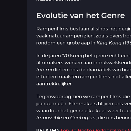
Evolutie van het Genre
Rampenfilms bestaan al sinds het begin 
vaak natuurrampen zien, zoals overstr
rondom een grote aap in
King Kong
(193
In de jaren ’70 kreeg het genre echt e
filmmakers werken aan indrukwekkende 
Inferno
lieten ons de dramatiek van bra
effecten maakten rampenfilms niet alle
aantrekkelijker.
Tegenwoordig zien we rampenfilms die v
pandemieën. Filmmakers blijven ons ve
waardoor het genre elke keer weer boeien
Impossible
en
Contagion
, die ons heri
RELATED
Top 30 Beste Oorlogsfilms O