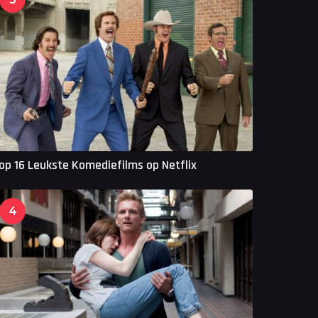
op 16 Leukste Komediefilms op Netflix
4