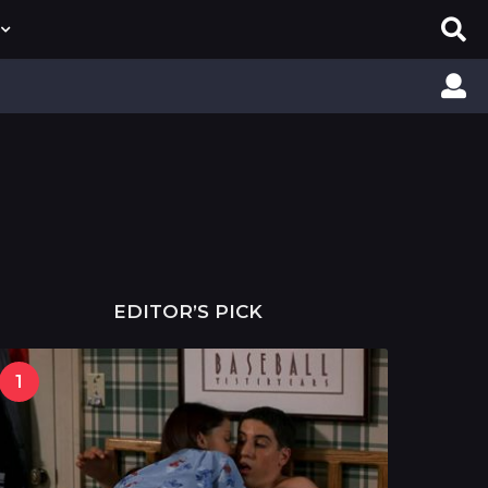
EDITOR’S PICK
1