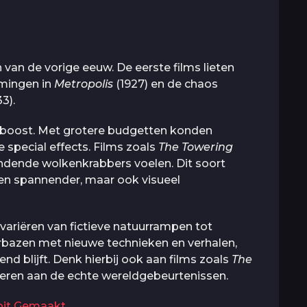
van de vorige eeuw. De eerste films lieten
omingen in
Metropolis
(1927) en de chaos
3).
en boost. Met grotere budgetten konden
special effects. Films zoals
The Towering
ndende wolkenkrabbers voelen. Dit soort
en spannender, maar ook visueel
ariëren van fictieve natuurrampen tot
rbazen met nieuwe technieken en verhalen,
d blijft. Denk hierbij ook aan films zoals
The
nneren aan de echte wereldgebeurtenissen.
oit Gemaakt