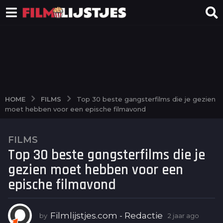
FILMS
HOME
Top 30 beste gangsterfilms die je gezien
moet hebben voor een epische filmavond
FILMS
2
Top 30 beste gangsterfilms die je
j
a
gezien moet hebben voor een
a
epische filmavond
r
a
g
Filmlijstjes.com - Redactie
by
2 jaar ago
2