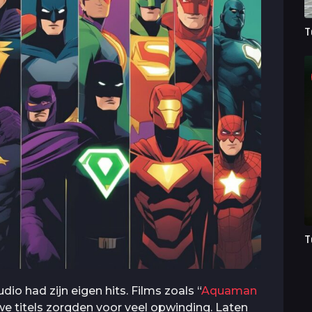
T
T
dio had zijn eigen hits. Films zoals “
Aquaman
 titels zorgden voor veel opwinding. Laten