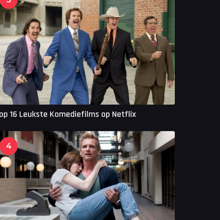
op 16 Leukste Komediefilms op Netflix
4