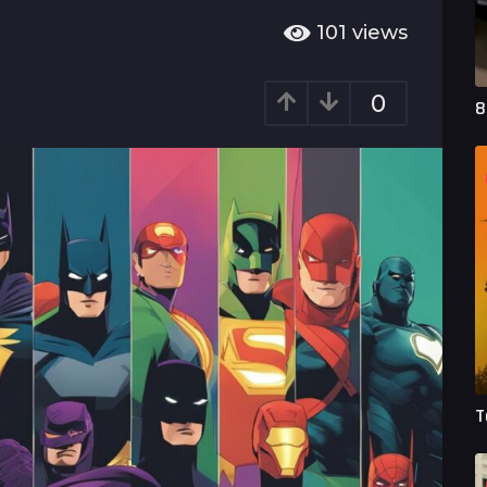
101
views
0
8
T