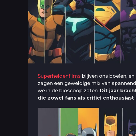
Superheldenfilms
blijven ons boeien, e
zagen een geweldige mix van spannende
we in de bioscoop zaten.
Dit jaar brac
die zowel fans als critici enthousias