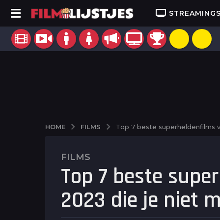
STREAMING
FILMS
HOME
Top 7 beste superheldenfilms v
FILMS
2
Top 7 beste supe
j
a
2023 die je niet 
a
r
a