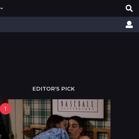
EDITOR’S PICK
1