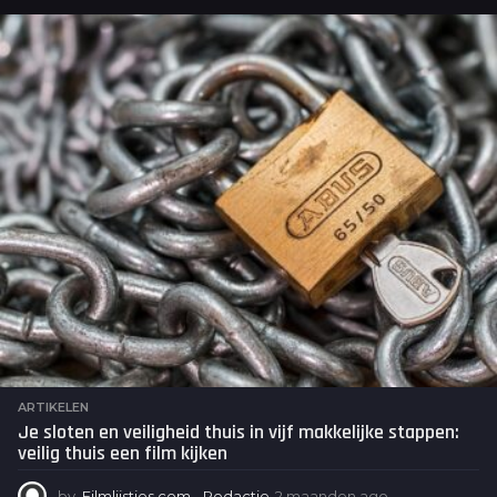
a
g
o
ARTIKELEN
Je sloten en veiligheid thuis in vijf makkelijke stappen:
veilig thuis een film kijken
by
Filmlijstjes.com - Redactie
2 maanden ago
2