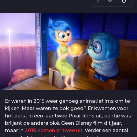
0
o
g
6
o
j
a
a
r
a
g
o
Er waren in 2015 weer genoeg animatiefilms om te
kijken. Maar waren ze ook goed? Er kwamen voor
het eerst in één jaar twee Pixar films uit, eentje was
briljant de andere oké. Geen Disney film dit jaar,
maar in
2016 komen er twee uit
. Verder een aantal