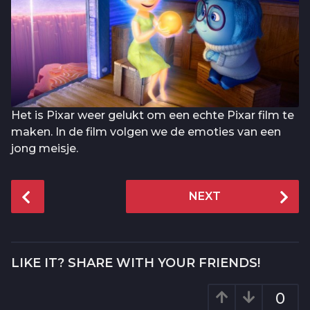
Het is Pixar weer gelukt om een echte Pixar film te
maken. In de film volgen we de emoties van een
jong meisje.
P
NEXT
o
s
t
P
LIKE IT? SHARE WITH YOUR FRIENDS!
a
g
0