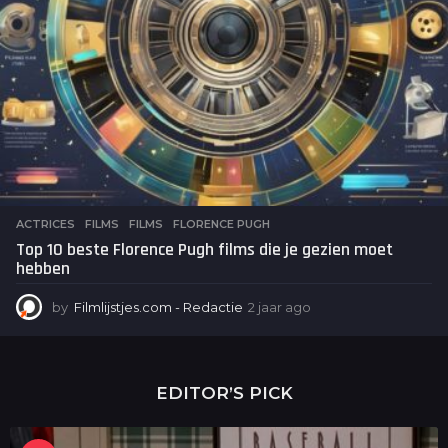
ACTRICES
,
FILMS
FILMS
,
FLORENCE PUGH
Top 10 beste Florence Pugh films die je gezien moet
hebben
by
Filmlijstjes.com - Redactie
2 jaar ago
2
j
a
a
r
EDITOR’S PICK
a
g
o