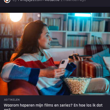
m
a
a
n
d
e
n
a
g
o
ARTIKELEN
Waarom haperen mijn films en series? En hoe los ik dat
op?