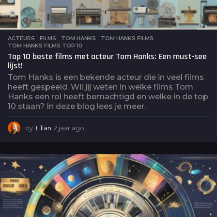
ACTEURS
,
FILMS
TOM HANKS
,
TOM HANKS FILMS
,
TOM HANKS FILMS TOP 10
Top 10 beste films met acteur Tom Hanks: Een must-see
lijst!
Tom Hanks is een bekende acteur die in veel films
heeft gespeeld. Wil jij weten in welke films Tom
Hanks een rol heeft bemachtigd en welke in de top
10 staan? In deze blog lees je meer.
by
Lilian
2 jaar ago
2
j
a
a
r
a
g
o