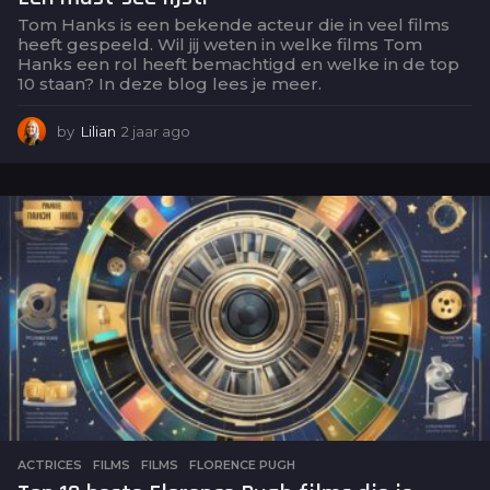
Tom Hanks is een bekende acteur die in veel films
heeft gespeeld. Wil jij weten in welke films Tom
Hanks een rol heeft bemachtigd en welke in de top
10 staan? In deze blog lees je meer.
by
Lilian
2 jaar ago
2
j
a
a
r
a
g
o
ACTRICES
,
FILMS
FILMS
,
FLORENCE PUGH