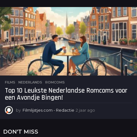
a
a
r
a
g
o
FILMS
NEDERLANDS
,
ROMCOMS
Top 10 Leukste Nederlandse Romcoms voor
een Avondje Bingen!
by
Filmlijstjes.com - Redactie
2 jaar ago
2
j
a
a
DON'T MISS
r