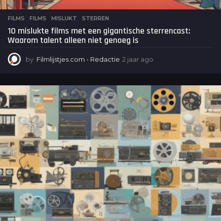
FILMS
FILMS
,
MISLUKT
,
STERREN
10 mislukte films met een gigantische sterrencast:
Waarom talent alleen niet genoeg is
by
Filmlijstjes.com - Redactie
2 jaar ago
2
j
a
a
r
a
g
o