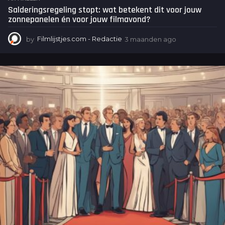
Salderingsregeling stopt: wat betekent dit voor jouw
zonnepanelen én voor jouw filmavond?
by
Filmlijstjes.com - Redactie
3 maanden ago
3
m
a
a
n
d
e
n
a
g
o