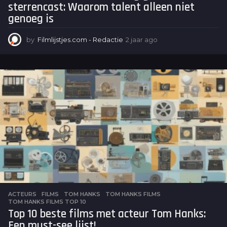
sterrencast: Waarom talent alleen niet
genoeg is
by
Filmlijstjes.com - Redactie
2 jaar ago
2
j
a
a
r
a
g
o
ACTEURS
,
FILMS
TOM HANKS
,
TOM HANKS FILMS
,
TOM HANKS FILMS TOP 10
Top 10 beste films met acteur Tom Hanks:
Een must-see lijst!