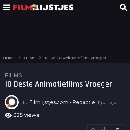
FILMS
HOME
10 Beste Animatiefilms Vroeger
FILMS
1
10 Beste Animatiefilms Vroeger
1
j
a
Filmlijstjes.com - Redactie
by
11 jaar ago
6
a
j
r
a
325
views
a
a
g
r
a