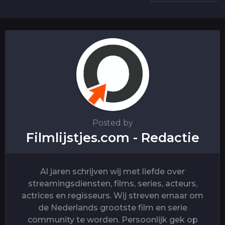
i
n
a
t
i
o
n
Posted by
Filmlijstjes.com - Redactie
Al jaren schrijven wij met liefde over
streamingsdiensten, films, series, acteurs,
actrices en regisseurs. Wij streven ernaar om
de Nederlands grootste film en serie
community te worden. Persoonlijk gek op