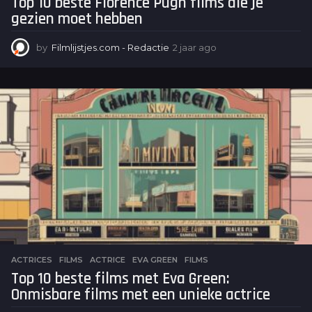
Top 10 beste Florence Pugh films die je
gezien moet hebben
by
Filmlijstjes.com - Redactie
2 jaar ago
2
j
a
a
r
a
g
o
ACTRICES
,
FILMS
ACTRICE
,
EVA GREEN
,
FILMS
Top 10 beste films met Eva Green:
Onmisbare films met een unieke actrice