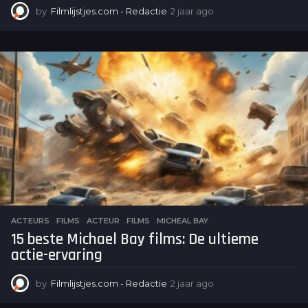
by
Filmlijstjes.com - Redactie
2 jaar ago
2
j
a
a
r
a
g
o
ACTEURS
,
FILMS
ACTEUR
,
FILMS
,
MICHEAL BAY
15 beste Michael Bay films: De ultieme
actie-ervaring
by
Filmlijstjes.com - Redactie
2 jaar ago
2
j