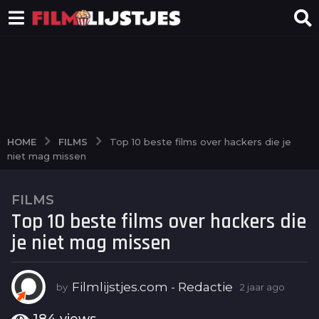
FILMS
HOME
Top 10 beste films over hackers die je
niet mag missen
FILMS
2
Top 10 beste films over hackers die
j
a
je niet mag missen
a
r
a
Filmlijstjes.com - Redactie
by
2 jaar ago
2
j
g
a