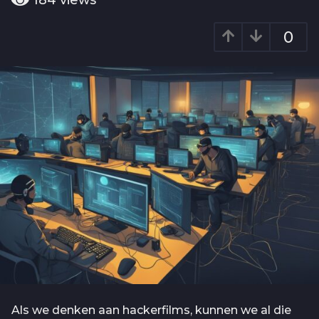
184
views
o
a
2
r
0
j
a
g
a
o
a
r
a
g
o
Als we denken aan hackerfilms, kunnen we al die