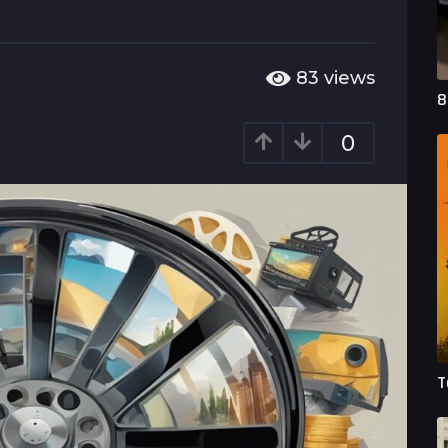
83
views
8
0
T