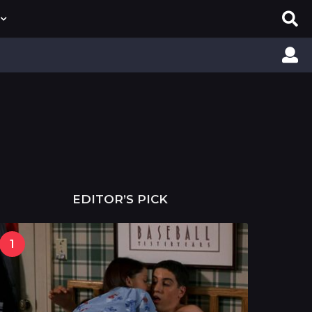
EDITOR’S PICK
1