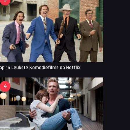
op 16 Leukste Komediefilms op Netflix
4