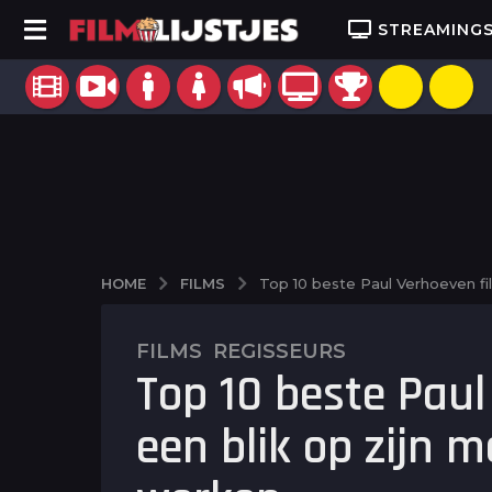
STREAMING
FILMS
HOME
Top 10 beste Paul Verhoeven f
FILMS
,
REGISSEURS
2
Top 10 beste Paul
j
a
een blik op zijn
a
r
a