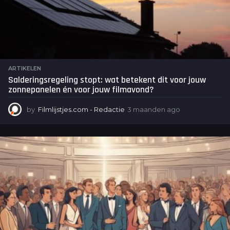
ARTIKELEN
Salderingsregeling stopt: wat betekent dit voor jouw
zonnepanelen én voor jouw filmavond?
by
Filmlijstjes.com - Redactie
3 maanden ago
3
m
a
a
n
d
e
n
a
g
o