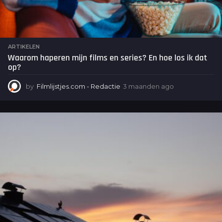
ARTIKELEN
Waarom haperen mijn films en series? En hoe los ik dat
op?
by
Filmlijstjes.com - Redactie
3 maanden ago
3
m
a
a
n
d
e
n
a
g
o