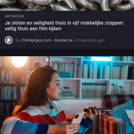
ARTIKELEN
Je sloten en veiligheid thuis in vijf makkelijke stappen:
veilig thuis een film kijken
by
Filmlijstjes.com - Redactie
2 maanden ago
2
m
a
a
n
d
e
n
a
g
o