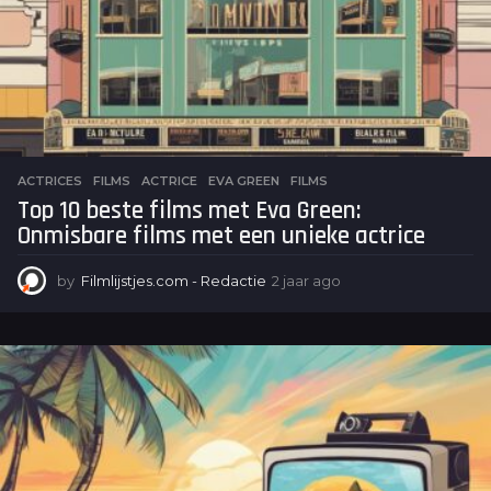
ACTRICES
,
FILMS
ACTRICE
,
EVA GREEN
,
FILMS
Top 10 beste films met Eva Green:
Onmisbare films met een unieke actrice
by
Filmlijstjes.com - Redactie
2 jaar ago
2
j
a
a
r
a
g
o