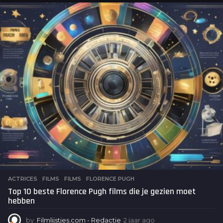
a
r
a
g
o
ACTRICES
,
FILMS
FILMS
,
FLORENCE PUGH
Top 10 beste Florence Pugh films die je gezien moet
hebben
by
Filmlijstjes.com - Redactie
2 jaar ago
2