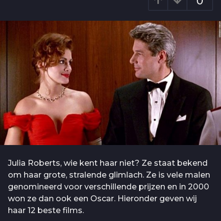
0
o
a
1
g
0
o
j
a
a
r
a
g
o
Julia Roberts, wie kent haar niet? Ze staat bekend
om haar grote, stralende glimlach. Ze is vele malen
genomineerd voor verschillende prijzen en in 2000
won ze dan ook een Oscar. Hieronder geven wij
haar 12 beste films.