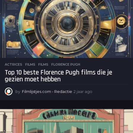
ACTRICES
,
FILMS
FILMS
,
FLORENCE PUGH
Top 10 beste Florence Pugh films die je
gezien moet hebben
by
Filmlijstjes.com - Redactie
2 jaar ago
2
j
a
a
r
a
g
o