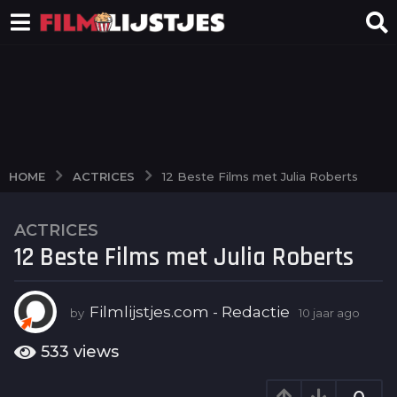
ACTRICES
HOME
12 Beste Films met Julia Roberts
ACTRICES
1
12 Beste Films met Julia Roberts
0
j
a
Filmlijstjes.com - Redactie
by
10 jaar ago
1
a
0
r
j
533
views
a
a
g
a
r