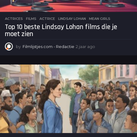
ACTRICES
,
FILMS
ACTRICE
,
LINDSAY LOHAN
,
MEAN GIRLS
Top 10 beste Lindsay Lohan films die je
moet zien
by
Filmlijstjes.com - Redactie
2 jaar ago
2
j
a
a
r
a
g
o