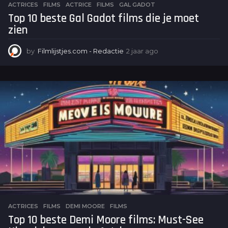
ACTRICES
,
FILMS
ACTRICE
,
FILMS
,
GAL GADOT
Top 10 beste Gal Gadot films die je moet
zien
by
Filmlijstjes.com - Redactie
2 jaar ago
2
j
a
a
r
a
g
o
ACTRICES
,
FILMS
DEMI MOORE
,
FILMS
Top 10 beste Demi Moore films: Must-See