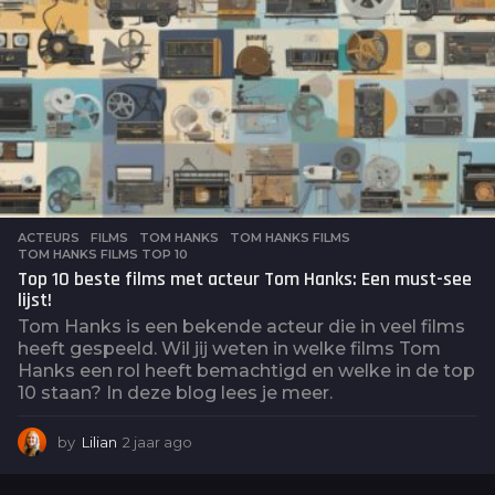
ACTEURS
,
FILMS
TOM HANKS
,
TOM HANKS FILMS
,
TOM HANKS FILMS TOP 10
Top 10 beste films met acteur Tom Hanks: Een must-see
lijst!
Tom Hanks is een bekende acteur die in veel films
heeft gespeeld. Wil jij weten in welke films Tom
Hanks een rol heeft bemachtigd en welke in de top
10 staan? In deze blog lees je meer.
by
Lilian
2 jaar ago
2
j
a