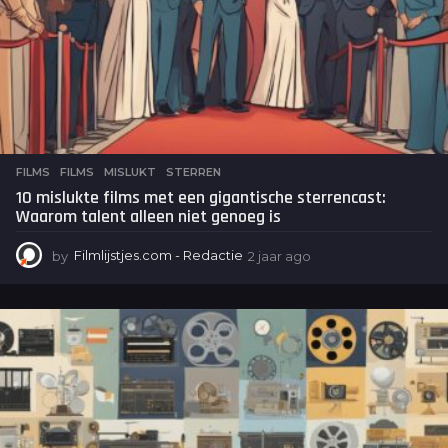
FILMS
FILMS
,
MISLUKT
,
STERREN
10 mislukte films met een gigantische sterrencast:
Waarom talent alleen niet genoeg is
by
Filmlijstjes.com - Redactie
2 jaar ago
2
j
a
a
r
a
g
o